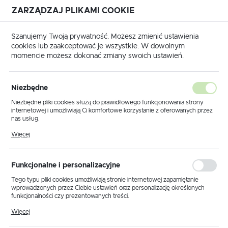
ZARZĄDZAJ PLIKAMI COOKIE
USTAWIENIA REGIONALNE
Szanujemy Twoją prywatność. Możesz zmienić ustawienia
cookies lub zaakceptować je wszystkie. W dowolnym
Lokalizacja
momencie możesz dokonać zmiany swoich ustawień.
Polska
Strona główna
Produkty
Klosz K.12415
Język
Niezbędne
polski
Klosz K.12415
Niezbędne pliki cookies służą do prawidłowego funkcjonowania strony
internetowej i umożliwiają Ci komfortowe korzystanie z oferowanych przez
Waluta
nas usług.
Polski złoty (PLN)
Pliki cookies odpowiadają na podejmowane przez Ciebie działania w celu
PROMOCJA
Więcej
m.in. dostosowania Twoich ustawień preferencji prywatności, logowania czy
wypełniania formularzy. Dzięki plikom cookies strona, z której korzystasz,
może działać bez zakłóceń.
ZAPISZ
Funkcjonalne i personalizacyjne
Tego typu pliki cookies umożliwiają stronie internetowej zapamiętanie
wprowadzonych przez Ciebie ustawień oraz personalizację określonych
funkcjonalności czy prezentowanych treści.
Dzięki tym plikom cookies możemy zapewnić Ci większy komfort
Więcej
korzystania z funkcjonalności naszej strony poprzez dopasowanie jej do
Twoich indywidualnych preferencji. Wyrażenie zgody na funkcjonalne i