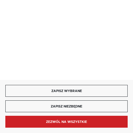
85 713 14 27
INFORMACJE
MOJE KONTO
DOŁĄCZ DO NAS
ZAPISZ WYBRANE
Copyright by kaja.com.pl
ZAPISZ NIEZBĘDNE
Agencja interaktywna
[ti]
Powered by
2ClickShop®
ZEZWÓL NA WSZYSTKIE
MENU
SZUKAJ