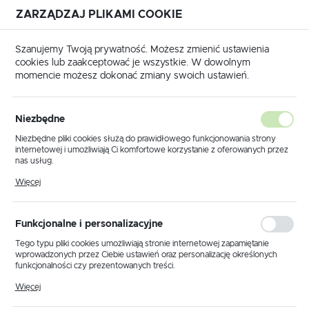
ZARZĄDZAJ PLIKAMI COOKIE
USTAWIENIA REGIONALNE
Szanujemy Twoją prywatność. Możesz zmienić ustawienia
cookies lub zaakceptować je wszystkie. W dowolnym
Lokalizacja
momencie możesz dokonać zmiany swoich ustawień.
Polska
Strona główna
Produkty
Klosz K.10393
Język
Niezbędne
polski
Klosz K.10393
Niezbędne pliki cookies służą do prawidłowego funkcjonowania strony
internetowej i umożliwiają Ci komfortowe korzystanie z oferowanych przez
Waluta
nas usług.
Polski złoty (PLN)
Pliki cookies odpowiadają na podejmowane przez Ciebie działania w celu
PROMOCJA
Więcej
m.in. dostosowania Twoich ustawień preferencji prywatności, logowania czy
wypełniania formularzy. Dzięki plikom cookies strona, z której korzystasz,
może działać bez zakłóceń.
ZAPISZ
Funkcjonalne i personalizacyjne
Tego typu pliki cookies umożliwiają stronie internetowej zapamiętanie
wprowadzonych przez Ciebie ustawień oraz personalizację określonych
funkcjonalności czy prezentowanych treści.
Dzięki tym plikom cookies możemy zapewnić Ci większy komfort
Więcej
korzystania z funkcjonalności naszej strony poprzez dopasowanie jej do
Twoich indywidualnych preferencji. Wyrażenie zgody na funkcjonalne i