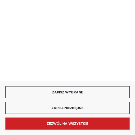
85 713 14 27
INFORMACJE
MOJE KONTO
DOŁĄCZ DO NAS
ZAPISZ WYBRANE
Copyright by kaja.com.pl
ZAPISZ NIEZBĘDNE
Agencja interaktywna
[ti]
Powered by
2ClickShop®
ZEZWÓL NA WSZYSTKIE
MENU
SZUKAJ