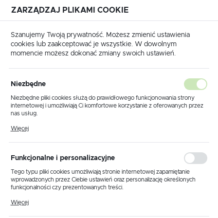
ZARZĄDZAJ PLIKAMI COOKIE
USTAWIENIA REGIONALNE
Szanujemy Twoją prywatność. Możesz zmienić ustawienia
cookies lub zaakceptować je wszystkie. W dowolnym
Lokalizacja
momencie możesz dokonać zmiany swoich ustawień.
Polska
Strona główna
Produkty
Klosz K.9946
Język
Niezbędne
polski
Klosz K.9946
Niezbędne pliki cookies służą do prawidłowego funkcjonowania strony
internetowej i umożliwiają Ci komfortowe korzystanie z oferowanych przez
Waluta
nas usług.
Polski złoty (PLN)
Pliki cookies odpowiadają na podejmowane przez Ciebie działania w celu
PROMOCJA
Więcej
m.in. dostosowania Twoich ustawień preferencji prywatności, logowania czy
wypełniania formularzy. Dzięki plikom cookies strona, z której korzystasz,
może działać bez zakłóceń.
ZAPISZ
Funkcjonalne i personalizacyjne
Tego typu pliki cookies umożliwiają stronie internetowej zapamiętanie
wprowadzonych przez Ciebie ustawień oraz personalizację określonych
funkcjonalności czy prezentowanych treści.
Dzięki tym plikom cookies możemy zapewnić Ci większy komfort
Więcej
korzystania z funkcjonalności naszej strony poprzez dopasowanie jej do
Twoich indywidualnych preferencji. Wyrażenie zgody na funkcjonalne i