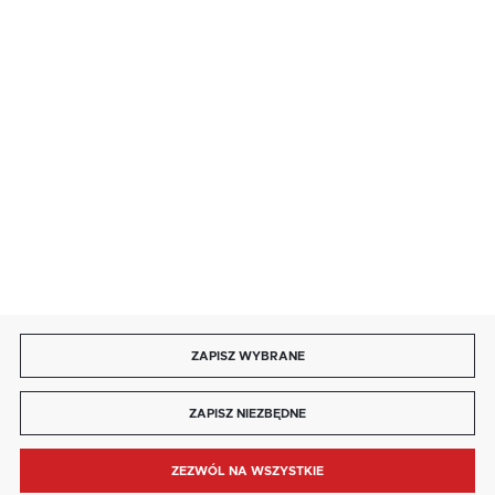
85 713 14 27
INFORMACJE
MOJE KONTO
DOŁĄCZ DO NAS
ZAPISZ WYBRANE
Copyright by kaja.com.pl
ZAPISZ NIEZBĘDNE
Agencja interaktywna
[ti]
Powered by
2ClickShop®
ZEZWÓL NA WSZYSTKIE
MENU
SZUKAJ