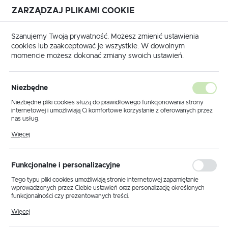
ZARZĄDZAJ PLIKAMI COOKIE
USTAWIENIA REGIONALNE
Szanujemy Twoją prywatność. Możesz zmienić ustawienia
cookies lub zaakceptować je wszystkie. W dowolnym
Lokalizacja
momencie możesz dokonać zmiany swoich ustawień.
Polska
Strona główna
Produkty
Klosz K.4090
Język
Niezbędne
polski
Klosz K.4090
Niezbędne pliki cookies służą do prawidłowego funkcjonowania strony
internetowej i umożliwiają Ci komfortowe korzystanie z oferowanych przez
Waluta
nas usług.
Polski złoty (PLN)
Pliki cookies odpowiadają na podejmowane przez Ciebie działania w celu
PROMOCJA
Więcej
m.in. dostosowania Twoich ustawień preferencji prywatności, logowania czy
wypełniania formularzy. Dzięki plikom cookies strona, z której korzystasz,
może działać bez zakłóceń.
ZAPISZ
Funkcjonalne i personalizacyjne
Tego typu pliki cookies umożliwiają stronie internetowej zapamiętanie
wprowadzonych przez Ciebie ustawień oraz personalizację określonych
funkcjonalności czy prezentowanych treści.
Dzięki tym plikom cookies możemy zapewnić Ci większy komfort
Więcej
korzystania z funkcjonalności naszej strony poprzez dopasowanie jej do
Twoich indywidualnych preferencji. Wyrażenie zgody na funkcjonalne i