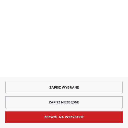
85 713 14 27
INFORMACJE
MOJE KONTO
DOŁĄCZ DO NAS
ZAPISZ WYBRANE
Copyright by kaja.com.pl
ZAPISZ NIEZBĘDNE
Agencja interaktywna
[ti]
Powered by
2ClickShop®
ZEZWÓL NA WSZYSTKIE
MENU
SZUKAJ