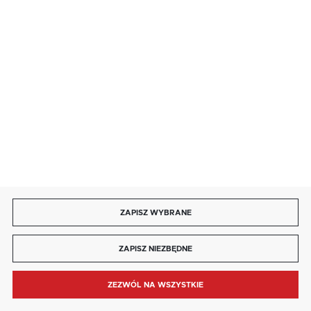
85 713 14 27
INFORMACJE
MOJE KONTO
DOŁĄCZ DO NAS
ZAPISZ WYBRANE
Copyright by kaja.com.pl
ZAPISZ NIEZBĘDNE
Agencja interaktywna
[ti]
Powered by
2ClickShop®
ZEZWÓL NA WSZYSTKIE
MENU
SZUKAJ