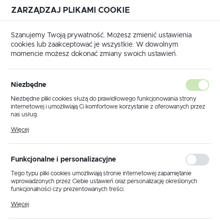
ZARZĄDZAJ PLIKAMI COOKIE
USTAWIENIA REGIONALNE
Szanujemy Twoją prywatność. Możesz zmienić ustawienia
cookies lub zaakceptować je wszystkie. W dowolnym
Lokalizacja
momencie możesz dokonać zmiany swoich ustawień.
Polska
Strona główna
Produkty
Klosz K.4077
Język
Niezbędne
polski
Klosz K.4077
Niezbędne pliki cookies służą do prawidłowego funkcjonowania strony
internetowej i umożliwiają Ci komfortowe korzystanie z oferowanych przez
Waluta
nas usług.
Polski złoty (PLN)
Pliki cookies odpowiadają na podejmowane przez Ciebie działania w celu
PROMOCJA
Więcej
m.in. dostosowania Twoich ustawień preferencji prywatności, logowania czy
wypełniania formularzy. Dzięki plikom cookies strona, z której korzystasz,
może działać bez zakłóceń.
ZAPISZ
Funkcjonalne i personalizacyjne
Tego typu pliki cookies umożliwiają stronie internetowej zapamiętanie
wprowadzonych przez Ciebie ustawień oraz personalizację określonych
funkcjonalności czy prezentowanych treści.
Dzięki tym plikom cookies możemy zapewnić Ci większy komfort
Więcej
korzystania z funkcjonalności naszej strony poprzez dopasowanie jej do
Twoich indywidualnych preferencji. Wyrażenie zgody na funkcjonalne i