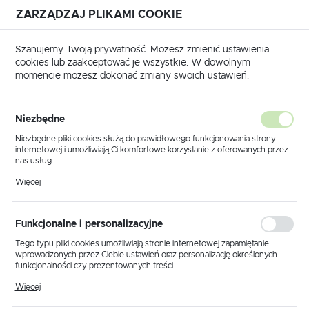
ZARZĄDZAJ PLIKAMI COOKIE
USTAWIENIA REGIONALNE
Szanujemy Twoją prywatność. Możesz zmienić ustawienia
cookies lub zaakceptować je wszystkie. W dowolnym
Lokalizacja
momencie możesz dokonać zmiany swoich ustawień.
Polska
Strona główna
Produkty
Klosz K.3870
Język
Niezbędne
polski
Klosz K.3870
Niezbędne pliki cookies służą do prawidłowego funkcjonowania strony
internetowej i umożliwiają Ci komfortowe korzystanie z oferowanych przez
Waluta
nas usług.
Polski złoty (PLN)
Pliki cookies odpowiadają na podejmowane przez Ciebie działania w celu
PROMOCJA
Więcej
m.in. dostosowania Twoich ustawień preferencji prywatności, logowania czy
wypełniania formularzy. Dzięki plikom cookies strona, z której korzystasz,
może działać bez zakłóceń.
ZAPISZ
Funkcjonalne i personalizacyjne
Tego typu pliki cookies umożliwiają stronie internetowej zapamiętanie
wprowadzonych przez Ciebie ustawień oraz personalizację określonych
funkcjonalności czy prezentowanych treści.
Dzięki tym plikom cookies możemy zapewnić Ci większy komfort
Więcej
korzystania z funkcjonalności naszej strony poprzez dopasowanie jej do
Twoich indywidualnych preferencji. Wyrażenie zgody na funkcjonalne i