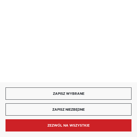
85 713 14 27
INFORMACJE
MOJE KONTO
DOŁĄCZ DO NAS
ZAPISZ WYBRANE
Copyright by kaja.com.pl
ZAPISZ NIEZBĘDNE
Agencja interaktywna
[ti]
Powered by
2ClickShop®
ZEZWÓL NA WSZYSTKIE
MENU
SZUKAJ