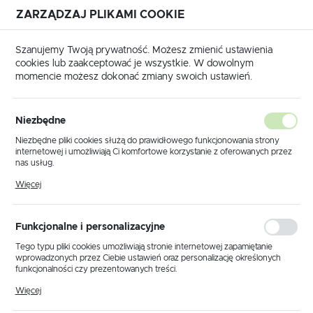
ZARZĄDZAJ PLIKAMI COOKIE
USTAWIENIA REGIONALNE
Szanujemy Twoją prywatność. Możesz zmienić ustawienia
cookies lub zaakceptować je wszystkie. W dowolnym
Lokalizacja
momencie możesz dokonać zmiany swoich ustawień.
Polska
 główna
Produkty
Kinkiet K-WLD12581-3 z serii ROMA
Język
Niezbędne
polski
Kinkiet K-WLD12581-3 z serii
Niezbędne pliki cookies służą do prawidłowego funkcjonowania strony
internetowej i umożliwiają Ci komfortowe korzystanie z oferowanych przez
ROMA
Waluta
nas usług.
Polski złoty (PLN)
Pliki cookies odpowiadają na podejmowane przez Ciebie działania w celu
Więcej
m.in. dostosowania Twoich ustawień preferencji prywatności, logowania czy
wypełniania formularzy. Dzięki plikom cookies strona, z której korzystasz,
PROMOCJA
może działać bez zakłóceń.
ZAPISZ
Funkcjonalne i personalizacyjne
Tego typu pliki cookies umożliwiają stronie internetowej zapamiętanie
wprowadzonych przez Ciebie ustawień oraz personalizację określonych
funkcjonalności czy prezentowanych treści.
Dzięki tym plikom cookies możemy zapewnić Ci większy komfort
Więcej
korzystania z funkcjonalności naszej strony poprzez dopasowanie jej do
Twoich indywidualnych preferencji. Wyrażenie zgody na funkcjonalne i