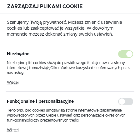
ZARZĄDZAJ PLIKAMI COOKIE
USTAWIENIA REGIONALNE
Szanujemy Twoją prywatność. Możesz zmienić ustawienia
cookies lub zaakceptować je wszystkie. W dowolnym
Lokalizacja
momencie możesz dokonać zmiany swoich ustawień.
Polska
a główna
Produkty
Kinkiet K-OBRAZ 26 z serii LEDIK II
Język
Niezbędne
polski
Kinkiet K-OBRAZ 26 z serii
Niezbędne pliki cookies służą do prawidłowego funkcjonowania strony
internetowej i umożliwiają Ci komfortowe korzystanie z oferowanych przez
LEDIK II
Waluta
nas usług.
Polski złoty (PLN)
Pliki cookies odpowiadają na podejmowane przez Ciebie działania w celu
Więcej
m.in. dostosowania Twoich ustawień preferencji prywatności, logowania czy
wypełniania formularzy. Dzięki plikom cookies strona, z której korzystasz,
PROMOCJA
może działać bez zakłóceń.
ZAPISZ
Funkcjonalne i personalizacyjne
Tego typu pliki cookies umożliwiają stronie internetowej zapamiętanie
wprowadzonych przez Ciebie ustawień oraz personalizację określonych
funkcjonalności czy prezentowanych treści.
Dzięki tym plikom cookies możemy zapewnić Ci większy komfort
Więcej
korzystania z funkcjonalności naszej strony poprzez dopasowanie jej do
Twoich indywidualnych preferencji. Wyrażenie zgody na funkcjonalne i