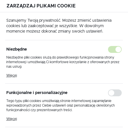
ZARZĄDZAJ PLIKAMI COOKIE
USTAWIENIA REGIONALNE
Szanujemy Twoją prywatność. Możesz zmienić ustawienia
cookies lub zaakceptować je wszystkie. W dowolnym
Lokalizacja
momencie możesz dokonać zmiany swoich ustawień.
Polska
trona główna
Produkty
Kinkiet K-LP270A z serii ANA
Język
Niezbędne
polski
Kinkiet K-LP270A z serii ANA
Niezbędne pliki cookies służą do prawidłowego funkcjonowania strony
internetowej i umożliwiają Ci komfortowe korzystanie z oferowanych przez
Waluta
nas usług.
Polski złoty (PLN)
Pliki cookies odpowiadają na podejmowane przez Ciebie działania w celu
Więcej
m.in. dostosowania Twoich ustawień preferencji prywatności, logowania czy
wypełniania formularzy. Dzięki plikom cookies strona, z której korzystasz,
może działać bez zakłóceń.
ZAPISZ
Funkcjonalne i personalizacyjne
Tego typu pliki cookies umożliwiają stronie internetowej zapamiętanie
wprowadzonych przez Ciebie ustawień oraz personalizację określonych
funkcjonalności czy prezentowanych treści.
Dzięki tym plikom cookies możemy zapewnić Ci większy komfort
Więcej
korzystania z funkcjonalności naszej strony poprzez dopasowanie jej do
Twoich indywidualnych preferencji. Wyrażenie zgody na funkcjonalne i