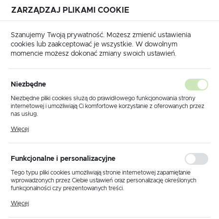
ZARZĄDZAJ PLIKAMI COOKIE
USTAWIENIA REGIONALNE
Szanujemy Twoją prywatność. Możesz zmienić ustawienia
cookies lub zaakceptować je wszystkie. W dowolnym
Lokalizacja
momencie możesz dokonać zmiany swoich ustawień.
Polska
Strona główna
Produkty
Kinkiet K-8203 z serii PRIMA
Język
Niezbędne
polski
Kinkiet K-8203 z serii PRIMA
Niezbędne pliki cookies służą do prawidłowego funkcjonowania strony
internetowej i umożliwiają Ci komfortowe korzystanie z oferowanych przez
Waluta
nas usług.
Polski złoty (PLN)
Pliki cookies odpowiadają na podejmowane przez Ciebie działania w celu
Więcej
m.in. dostosowania Twoich ustawień preferencji prywatności, logowania czy
wypełniania formularzy. Dzięki plikom cookies strona, z której korzystasz,
może działać bez zakłóceń.
ZAPISZ
Funkcjonalne i personalizacyjne
Tego typu pliki cookies umożliwiają stronie internetowej zapamiętanie
wprowadzonych przez Ciebie ustawień oraz personalizację określonych
funkcjonalności czy prezentowanych treści.
Dzięki tym plikom cookies możemy zapewnić Ci większy komfort
Więcej
korzystania z funkcjonalności naszej strony poprzez dopasowanie jej do
Twoich indywidualnych preferencji. Wyrażenie zgody na funkcjonalne i