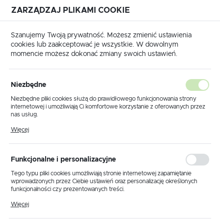
ZARZĄDZAJ PLIKAMI COOKIE
USTAWIENIA REGIONALNE
Szanujemy Twoją prywatność. Możesz zmienić ustawienia
cookies lub zaakceptować je wszystkie. W dowolnym
Lokalizacja
momencie możesz dokonać zmiany swoich ustawień.
Polska
Strona główna
Produkty
Kinkiet K-8136 z serii BRICK
Język
Niezbędne
polski
Kinkiet K-8136 z serii BRICK
Niezbędne pliki cookies służą do prawidłowego funkcjonowania strony
internetowej i umożliwiają Ci komfortowe korzystanie z oferowanych przez
Waluta
nas usług.
Polski złoty (PLN)
Pliki cookies odpowiadają na podejmowane przez Ciebie działania w celu
PROMOCJA
Więcej
m.in. dostosowania Twoich ustawień preferencji prywatności, logowania czy
wypełniania formularzy. Dzięki plikom cookies strona, z której korzystasz,
może działać bez zakłóceń.
ZAPISZ
Funkcjonalne i personalizacyjne
Tego typu pliki cookies umożliwiają stronie internetowej zapamiętanie
wprowadzonych przez Ciebie ustawień oraz personalizację określonych
funkcjonalności czy prezentowanych treści.
Dzięki tym plikom cookies możemy zapewnić Ci większy komfort
Więcej
korzystania z funkcjonalności naszej strony poprzez dopasowanie jej do
Twoich indywidualnych preferencji. Wyrażenie zgody na funkcjonalne i