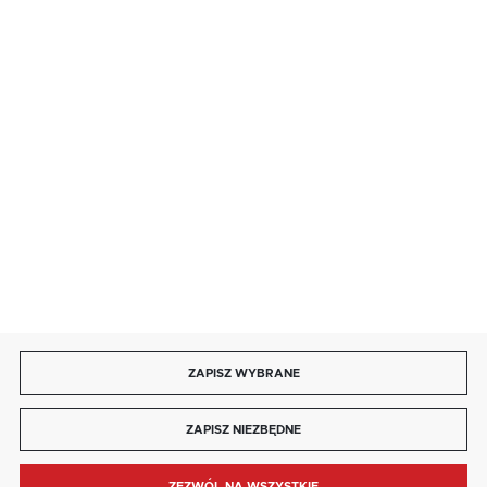
· niedziela handlowa: 9:00 ÷ 17:00.
salon@kaja.com.pl
85 713 14 27
INFORMACJE
MOJE KONTO
DOŁĄCZ DO NAS
ZAPISZ WYBRANE
Copyright by kaja.com.pl
ZAPISZ NIEZBĘDNE
Agencja interaktywna
[ti]
Powered by
2ClickShop®
ZEZWÓL NA WSZYSTKIE