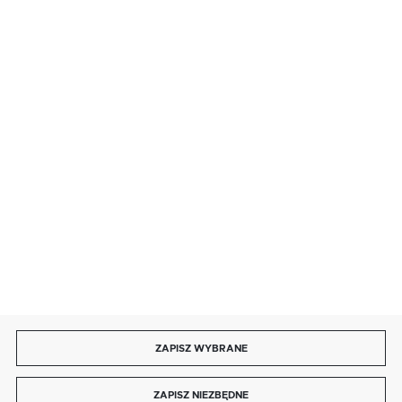
· poniedziałek - piątek: 9:00 ÷ 19:00,
· sobota: 9:00 ÷ 17:00,
· niedziela handlowa: 9:00 ÷ 17:00.
salon@kaja.com.pl
85 713 14 27
INFORMACJE
MOJE KONTO
DOŁĄCZ DO NAS
ZAPISZ WYBRANE
Copyright by kaja.com.pl
ZAPISZ NIEZBĘDNE