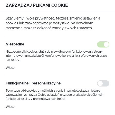
ZARZĄDZAJ PLIKAMI COOKIE
USTAWIENIA REGIONALNE
Szanujemy Twoją prywatność. Możesz zmienić ustawienia
cookies lub zaakceptować je wszystkie. W dowolnym
Lokalizacja
momencie możesz dokonać zmiany swoich ustawień.
Polska
Strona główna
Produkty
Kinkiet K-8013 z serii AKROS
Język
Niezbędne
polski
Kinkiet K-8013 z serii AKROS
Niezbędne pliki cookies służą do prawidłowego funkcjonowania strony
internetowej i umożliwiają Ci komfortowe korzystanie z oferowanych przez
Waluta
nas usług.
Polski złoty (PLN)
Pliki cookies odpowiadają na podejmowane przez Ciebie działania w celu
PROMOCJA
Więcej
m.in. dostosowania Twoich ustawień preferencji prywatności, logowania czy
wypełniania formularzy. Dzięki plikom cookies strona, z której korzystasz,
może działać bez zakłóceń.
ZAPISZ
Funkcjonalne i personalizacyjne
Tego typu pliki cookies umożliwiają stronie internetowej zapamiętanie
wprowadzonych przez Ciebie ustawień oraz personalizację określonych
funkcjonalności czy prezentowanych treści.
Dzięki tym plikom cookies możemy zapewnić Ci większy komfort
Więcej
korzystania z funkcjonalności naszej strony poprzez dopasowanie jej do
Twoich indywidualnych preferencji. Wyrażenie zgody na funkcjonalne i