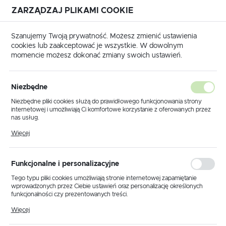
ZARZĄDZAJ PLIKAMI COOKIE
USTAWIENIA REGIONALNE
Szanujemy Twoją prywatność. Możesz zmienić ustawienia
cookies lub zaakceptować je wszystkie. W dowolnym
Lokalizacja
momencie możesz dokonać zmiany swoich ustawień.
Polska
Strona główna
Produkty
Kinkiet K-5528 z serii LUNA
Język
Niezbędne
polski
Kinkiet K-5528 z serii LUNA
Niezbędne pliki cookies służą do prawidłowego funkcjonowania strony
internetowej i umożliwiają Ci komfortowe korzystanie z oferowanych przez
Waluta
nas usług.
Polski złoty (PLN)
Pliki cookies odpowiadają na podejmowane przez Ciebie działania w celu
Więcej
m.in. dostosowania Twoich ustawień preferencji prywatności, logowania czy
wypełniania formularzy. Dzięki plikom cookies strona, z której korzystasz,
może działać bez zakłóceń.
ZAPISZ
Funkcjonalne i personalizacyjne
Tego typu pliki cookies umożliwiają stronie internetowej zapamiętanie
wprowadzonych przez Ciebie ustawień oraz personalizację określonych
funkcjonalności czy prezentowanych treści.
Dzięki tym plikom cookies możemy zapewnić Ci większy komfort
Więcej
korzystania z funkcjonalności naszej strony poprzez dopasowanie jej do
Twoich indywidualnych preferencji. Wyrażenie zgody na funkcjonalne i