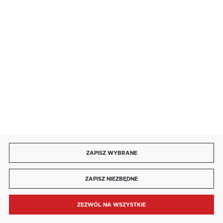
85 713 14 27
INFORMACJE
MOJE KONTO
DOŁĄCZ DO NAS
ZAPISZ WYBRANE
Copyright by kaja.com.pl
ZAPISZ NIEZBĘDNE
Agencja interaktywna
[ti]
Powered by
2ClickShop®
ZEZWÓL NA WSZYSTKIE
MENU
SZUKAJ