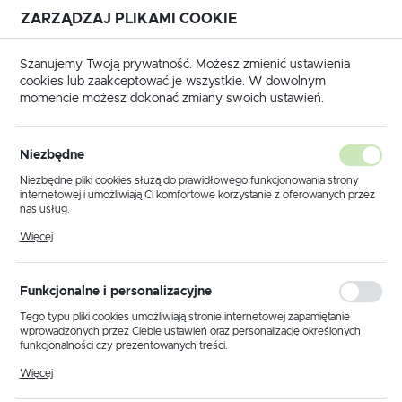
ZARZĄDZAJ PLIKAMI COOKIE
USTAWIENIA REGIONALNE
Szanujemy Twoją prywatność. Możesz zmienić ustawienia
cookies lub zaakceptować je wszystkie. W dowolnym
Lokalizacja
momencie możesz dokonać zmiany swoich ustawień.
Polska
na główna
Produkty
Kinkiet K-4423 z serii MILE GRAY
Język
Niezbędne
polski
Kinkiet K-4423 z serii MILE
Niezbędne pliki cookies służą do prawidłowego funkcjonowania strony
internetowej i umożliwiają Ci komfortowe korzystanie z oferowanych przez
GRAY
Waluta
nas usług.
Polski złoty (PLN)
Pliki cookies odpowiadają na podejmowane przez Ciebie działania w celu
Więcej
m.in. dostosowania Twoich ustawień preferencji prywatności, logowania czy
wypełniania formularzy. Dzięki plikom cookies strona, z której korzystasz,
PROMOCJA
może działać bez zakłóceń.
ZAPISZ
Funkcjonalne i personalizacyjne
Tego typu pliki cookies umożliwiają stronie internetowej zapamiętanie
wprowadzonych przez Ciebie ustawień oraz personalizację określonych
funkcjonalności czy prezentowanych treści.
Dzięki tym plikom cookies możemy zapewnić Ci większy komfort
Więcej
korzystania z funkcjonalności naszej strony poprzez dopasowanie jej do
Twoich indywidualnych preferencji. Wyrażenie zgody na funkcjonalne i