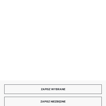
· sobota: 9:00 ÷ 17:00,
· niedziela handlowa: 9:00 ÷ 17:00.
salon@kaja.com.pl
85 713 14 27
INFORMACJE
MOJE KONTO
DOŁĄCZ DO NAS
ZAPISZ WYBRANE
Copyright by kaja.com.pl
ZAPISZ NIEZBĘDNE
Agencja interaktywna
[ti]
Powered by
2ClickShop®