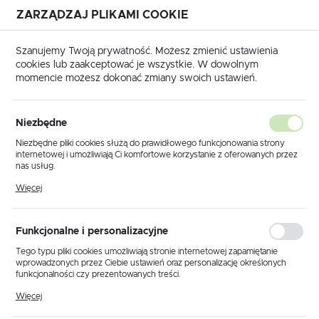
ZARZĄDZAJ PLIKAMI COOKIE
USTAWIENIA REGIONALNE
Szanujemy Twoją prywatność. Możesz zmienić ustawienia
cookies lub zaakceptować je wszystkie. W dowolnym
Lokalizacja
momencie możesz dokonać zmiany swoich ustawień.
Polska
Strona główna
Produkty
Kinkiet K-4082 z serii SOFIA
Język
Niezbędne
polski
Kinkiet K-4082 z serii SOFIA
Niezbędne pliki cookies służą do prawidłowego funkcjonowania strony
internetowej i umożliwiają Ci komfortowe korzystanie z oferowanych przez
Waluta
nas usług.
Polski złoty (PLN)
Pliki cookies odpowiadają na podejmowane przez Ciebie działania w celu
Więcej
m.in. dostosowania Twoich ustawień preferencji prywatności, logowania czy
wypełniania formularzy. Dzięki plikom cookies strona, z której korzystasz,
może działać bez zakłóceń.
ZAPISZ
Funkcjonalne i personalizacyjne
Tego typu pliki cookies umożliwiają stronie internetowej zapamiętanie
wprowadzonych przez Ciebie ustawień oraz personalizację określonych
funkcjonalności czy prezentowanych treści.
Dzięki tym plikom cookies możemy zapewnić Ci większy komfort
Więcej
korzystania z funkcjonalności naszej strony poprzez dopasowanie jej do
Twoich indywidualnych preferencji. Wyrażenie zgody na funkcjonalne i