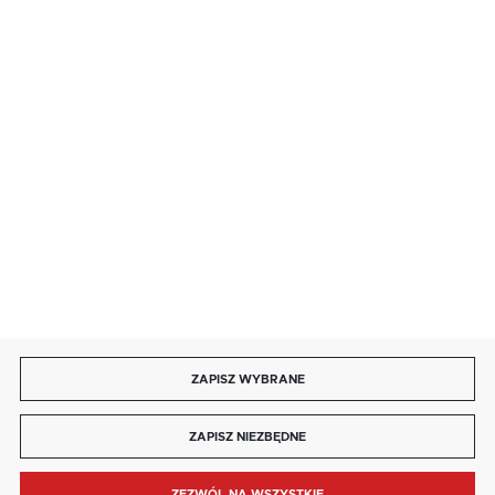
· niedziela handlowa: 9:00 ÷ 17:00.
salon@kaja.com.pl
85 713 14 27
INFORMACJE
MOJE KONTO
DOŁĄCZ DO NAS
ZAPISZ WYBRANE
Copyright by kaja.com.pl
ZAPISZ NIEZBĘDNE
Agencja interaktywna
[ti]
Powered by
2ClickShop®
ZEZWÓL NA WSZYSTKIE