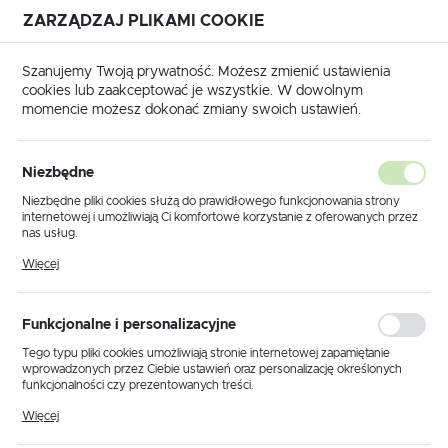
ZARZĄDZAJ PLIKAMI COOKIE
USTAWIENIA REGIONALNE
Szanujemy Twoją prywatność. Możesz zmienić ustawienia
cookies lub zaakceptować je wszystkie. W dowolnym
Lokalizacja
momencie możesz dokonać zmiany swoich ustawień.
Polska
Strona główna
Produkty
Kinkiet K-4043 z serii PEKA
Język
Niezbędne
polski
Kinkiet K-4043 z serii PEKA
Niezbędne pliki cookies służą do prawidłowego funkcjonowania strony
internetowej i umożliwiają Ci komfortowe korzystanie z oferowanych przez
Waluta
nas usług.
Polski złoty (PLN)
Pliki cookies odpowiadają na podejmowane przez Ciebie działania w celu
Więcej
m.in. dostosowania Twoich ustawień preferencji prywatności, logowania czy
wypełniania formularzy. Dzięki plikom cookies strona, z której korzystasz,
może działać bez zakłóceń.
ZAPISZ
Funkcjonalne i personalizacyjne
Tego typu pliki cookies umożliwiają stronie internetowej zapamiętanie
wprowadzonych przez Ciebie ustawień oraz personalizację określonych
funkcjonalności czy prezentowanych treści.
Dzięki tym plikom cookies możemy zapewnić Ci większy komfort
Więcej
korzystania z funkcjonalności naszej strony poprzez dopasowanie jej do
Twoich indywidualnych preferencji. Wyrażenie zgody na funkcjonalne i