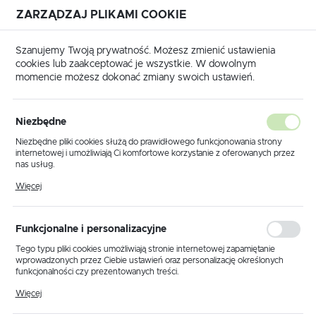
ZARZĄDZAJ PLIKAMI COOKIE
USTAWIENIA REGIONALNE
Szanujemy Twoją prywatność. Możesz zmienić ustawienia
cookies lub zaakceptować je wszystkie. W dowolnym
Lokalizacja
momencie możesz dokonać zmiany swoich ustawień.
Polska
ona główna
Produkty
Kinkiet K-3999 z serii BARTEZ II
Język
Niezbędne
polski
Kinkiet K-3999 z serii BARTEZ
Niezbędne pliki cookies służą do prawidłowego funkcjonowania strony
internetowej i umożliwiają Ci komfortowe korzystanie z oferowanych przez
II
Waluta
nas usług.
Polski złoty (PLN)
Pliki cookies odpowiadają na podejmowane przez Ciebie działania w celu
Więcej
m.in. dostosowania Twoich ustawień preferencji prywatności, logowania czy
wypełniania formularzy. Dzięki plikom cookies strona, z której korzystasz,
może działać bez zakłóceń.
ZAPISZ
Funkcjonalne i personalizacyjne
Tego typu pliki cookies umożliwiają stronie internetowej zapamiętanie
wprowadzonych przez Ciebie ustawień oraz personalizację określonych
funkcjonalności czy prezentowanych treści.
Dzięki tym plikom cookies możemy zapewnić Ci większy komfort
Więcej
korzystania z funkcjonalności naszej strony poprzez dopasowanie jej do
Twoich indywidualnych preferencji. Wyrażenie zgody na funkcjonalne i