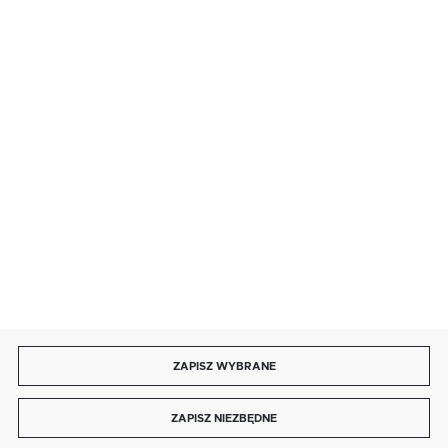
· sobota: 9:00 ÷ 17:00,
· niedziela handlowa: 9:00 ÷ 17:00.
salon@kaja.com.pl
85 713 14 27
INFORMACJE
MOJE KONTO
DOŁĄCZ DO NAS
ZAPISZ WYBRANE
Copyright by kaja.com.pl
ZAPISZ NIEZBĘDNE
Agencja interaktywna
[ti]
Powered by
2ClickShop®