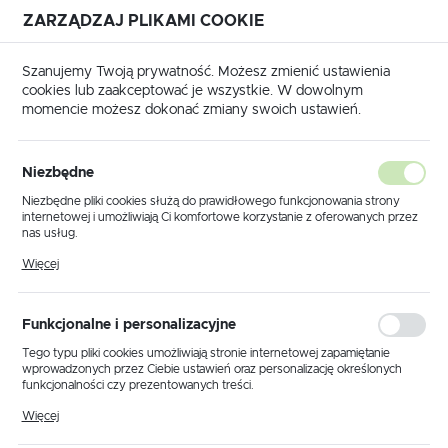
ZARZĄDZAJ PLIKAMI COOKIE
USTAWIENIA REGIONALNE
Szanujemy Twoją prywatność. Możesz zmienić ustawienia
cookies lub zaakceptować je wszystkie. W dowolnym
Lokalizacja
momencie możesz dokonać zmiany swoich ustawień.
Polska
Strona główna
Produkty
Kinkiet K-1521 RP1-03 ECRI
Język
Niezbędne
polski
Kinkiet K-1521 RP1-03 ECRI
Niezbędne pliki cookies służą do prawidłowego funkcjonowania strony
internetowej i umożliwiają Ci komfortowe korzystanie z oferowanych przez
Waluta
nas usług.
Polski złoty (PLN)
Pliki cookies odpowiadają na podejmowane przez Ciebie działania w celu
PROMOCJA
Więcej
m.in. dostosowania Twoich ustawień preferencji prywatności, logowania czy
wypełniania formularzy. Dzięki plikom cookies strona, z której korzystasz,
może działać bez zakłóceń.
ZAPISZ
Funkcjonalne i personalizacyjne
Tego typu pliki cookies umożliwiają stronie internetowej zapamiętanie
wprowadzonych przez Ciebie ustawień oraz personalizację określonych
funkcjonalności czy prezentowanych treści.
Dzięki tym plikom cookies możemy zapewnić Ci większy komfort
Więcej
korzystania z funkcjonalności naszej strony poprzez dopasowanie jej do
Twoich indywidualnych preferencji. Wyrażenie zgody na funkcjonalne i