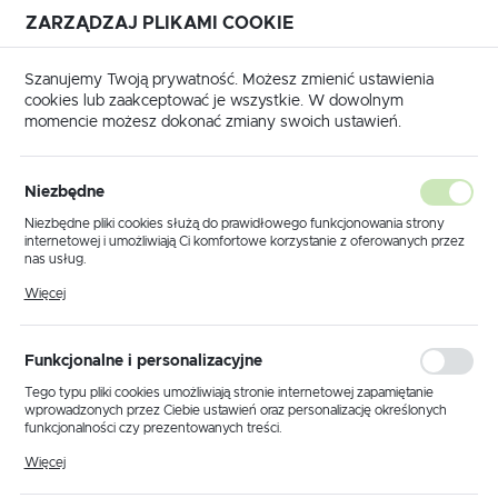
ZARZĄDZAJ PLIKAMI COOKIE
USTAWIENIA REGIONALNE
Szanujemy Twoją prywatność. Możesz zmienić ustawienia
cookies lub zaakceptować je wszystkie. W dowolnym
Lokalizacja
momencie możesz dokonać zmiany swoich ustawień.
Polska
Strona główna
Produkty
Kinkiet K-1112
Język
Niezbędne
polski
Kinkiet K-1112
Niezbędne pliki cookies służą do prawidłowego funkcjonowania strony
internetowej i umożliwiają Ci komfortowe korzystanie z oferowanych przez
Waluta
nas usług.
Polski złoty (PLN)
Pliki cookies odpowiadają na podejmowane przez Ciebie działania w celu
PROMOCJA
Więcej
m.in. dostosowania Twoich ustawień preferencji prywatności, logowania czy
wypełniania formularzy. Dzięki plikom cookies strona, z której korzystasz,
może działać bez zakłóceń.
ZAPISZ
Funkcjonalne i personalizacyjne
Tego typu pliki cookies umożliwiają stronie internetowej zapamiętanie
wprowadzonych przez Ciebie ustawień oraz personalizację określonych
funkcjonalności czy prezentowanych treści.
Dzięki tym plikom cookies możemy zapewnić Ci większy komfort
Więcej
korzystania z funkcjonalności naszej strony poprzez dopasowanie jej do
Twoich indywidualnych preferencji. Wyrażenie zgody na funkcjonalne i