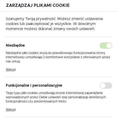
ZARZĄDZAJ PLIKAMI COOKIE
USTAWIENIA REGIONALNE
Szanujemy Twoją prywatność. Możesz zmienić ustawienia
cookies lub zaakceptować je wszystkie. W dowolnym
Lokalizacja
momencie możesz dokonać zmiany swoich ustawień.
Polska
 główna
Produkty
Abażur tort czarny, szary gwint E27
Język
Niezbędne
polski
Abażur tort czarny, szary
Niezbędne pliki cookies służą do prawidłowego funkcjonowania strony
internetowej i umożliwiają Ci komfortowe korzystanie z oferowanych przez
gwint E27
Waluta
nas usług.
Polski złoty (PLN)
Pliki cookies odpowiadają na podejmowane przez Ciebie działania w celu
Więcej
m.in. dostosowania Twoich ustawień preferencji prywatności, logowania czy
wypełniania formularzy. Dzięki plikom cookies strona, z której korzystasz,
PROMOCJA
może działać bez zakłóceń.
ZAPISZ
Funkcjonalne i personalizacyjne
Tego typu pliki cookies umożliwiają stronie internetowej zapamiętanie
wprowadzonych przez Ciebie ustawień oraz personalizację określonych
funkcjonalności czy prezentowanych treści.
Dzięki tym plikom cookies możemy zapewnić Ci większy komfort
Więcej
korzystania z funkcjonalności naszej strony poprzez dopasowanie jej do
Twoich indywidualnych preferencji. Wyrażenie zgody na funkcjonalne i