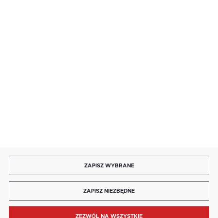
salon@kaja.com.pl
85 713 14 27
INFORMACJE
MOJE KONTO
DOŁĄCZ DO NAS
ZAPISZ WYBRANE
Copyright by kaja.com.pl
ZAPISZ NIEZBĘDNE
Agencja interaktywna
[ti]
Powered by
2ClickShop®
ZEZWÓL NA WSZYSTKIE