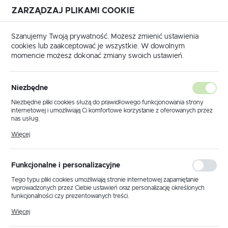
ZARZĄDZAJ PLIKAMI COOKIE
USTAWIENIA REGIONALNE
Szanujemy Twoją prywatność. Możesz zmienić ustawienia
cookies lub zaakceptować je wszystkie. W dowolnym
Lokalizacja
momencie możesz dokonać zmiany swoich ustawień.
Polska
łówna
Produkty
Abażur stożek czarny, biały gwint E27
Język
Niezbędne
polski
Abażur stożek czarny, biały
Niezbędne pliki cookies służą do prawidłowego funkcjonowania strony
internetowej i umożliwiają Ci komfortowe korzystanie z oferowanych przez
gwint E27
Waluta
nas usług.
Polski złoty (PLN)
Pliki cookies odpowiadają na podejmowane przez Ciebie działania w celu
Więcej
m.in. dostosowania Twoich ustawień preferencji prywatności, logowania czy
wypełniania formularzy. Dzięki plikom cookies strona, z której korzystasz,
PROMOCJA
może działać bez zakłóceń.
ZAPISZ
Funkcjonalne i personalizacyjne
Tego typu pliki cookies umożliwiają stronie internetowej zapamiętanie
wprowadzonych przez Ciebie ustawień oraz personalizację określonych
funkcjonalności czy prezentowanych treści.
Dzięki tym plikom cookies możemy zapewnić Ci większy komfort
Więcej
korzystania z funkcjonalności naszej strony poprzez dopasowanie jej do
Twoich indywidualnych preferencji. Wyrażenie zgody na funkcjonalne i