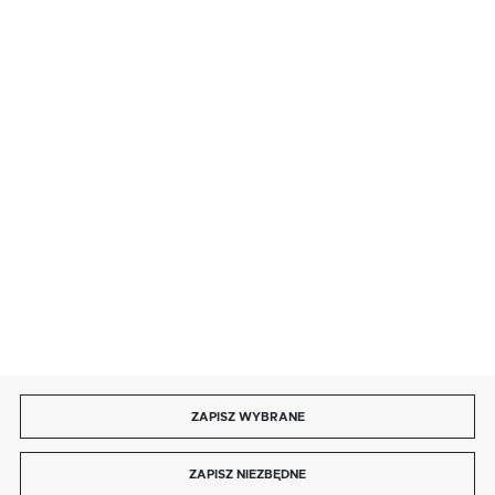
· sobota: 9:00 ÷ 17:00,
· niedziela handlowa: 9:00 ÷ 17:00.
salon@kaja.com.pl
85 713 14 27
INFORMACJE
MOJE KONTO
DOŁĄCZ DO NAS
ZAPISZ WYBRANE
Copyright by kaja.com.pl
ZAPISZ NIEZBĘDNE
Agencja interaktywna
[ti]
Powered by
2ClickShop®