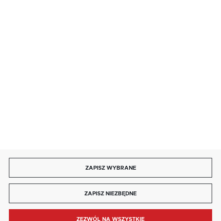
salon@kaja.com.pl
85 713 14 27
INFORMACJE
MOJE KONTO
DOŁĄCZ DO NAS
ZAPISZ WYBRANE
Copyright by kaja.com.pl
ZAPISZ NIEZBĘDNE
Agencja interaktywna
[ti]
Powered by
2ClickShop®
ZEZWÓL NA WSZYSTKIE