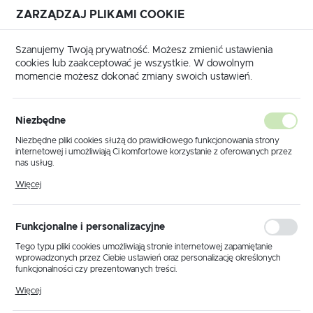
ZARZĄDZAJ PLIKAMI COOKIE
USTAWIENIA REGIONALNE
Szanujemy Twoją prywatność. Możesz zmienić ustawienia
cookies lub zaakceptować je wszystkie. W dowolnym
Lokalizacja
momencie możesz dokonać zmiany swoich ustawień.
Polska
 główna
Produkty
Abażur kwadrat, beżowy gwint E27
Język
Niezbędne
polski
Abażur kwadrat, beżowy
Niezbędne pliki cookies służą do prawidłowego funkcjonowania strony
internetowej i umożliwiają Ci komfortowe korzystanie z oferowanych przez
gwint E27
Waluta
nas usług.
Polski złoty (PLN)
Pliki cookies odpowiadają na podejmowane przez Ciebie działania w celu
Więcej
m.in. dostosowania Twoich ustawień preferencji prywatności, logowania czy
wypełniania formularzy. Dzięki plikom cookies strona, z której korzystasz,
PROMOCJA
może działać bez zakłóceń.
ZAPISZ
Funkcjonalne i personalizacyjne
Tego typu pliki cookies umożliwiają stronie internetowej zapamiętanie
wprowadzonych przez Ciebie ustawień oraz personalizację określonych
funkcjonalności czy prezentowanych treści.
Dzięki tym plikom cookies możemy zapewnić Ci większy komfort
Więcej
korzystania z funkcjonalności naszej strony poprzez dopasowanie jej do
Twoich indywidualnych preferencji. Wyrażenie zgody na funkcjonalne i