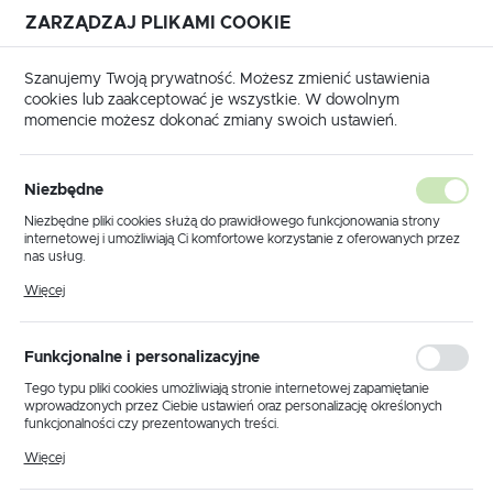
ZARZĄDZAJ PLIKAMI COOKIE
USTAWIENIA REGIONALNE
Szanujemy Twoją prywatność. Możesz zmienić ustawienia
cookies lub zaakceptować je wszystkie. W dowolnym
Lokalizacja
momencie możesz dokonać zmiany swoich ustawień.
Polska
Produkty
Abażur ażurowy biały, czarny, złoty gwint E27
Język
Niezbędne
polski
Abażur ażurowy biały, czarny,
Niezbędne pliki cookies służą do prawidłowego funkcjonowania strony
internetowej i umożliwiają Ci komfortowe korzystanie z oferowanych przez
złoty gwint E27
Waluta
nas usług.
Polski złoty (PLN)
Pliki cookies odpowiadają na podejmowane przez Ciebie działania w celu
Więcej
m.in. dostosowania Twoich ustawień preferencji prywatności, logowania czy
wypełniania formularzy. Dzięki plikom cookies strona, z której korzystasz,
PROMOCJA
może działać bez zakłóceń.
ZAPISZ
Funkcjonalne i personalizacyjne
Tego typu pliki cookies umożliwiają stronie internetowej zapamiętanie
wprowadzonych przez Ciebie ustawień oraz personalizację określonych
funkcjonalności czy prezentowanych treści.
Dzięki tym plikom cookies możemy zapewnić Ci większy komfort
Więcej
korzystania z funkcjonalności naszej strony poprzez dopasowanie jej do
Twoich indywidualnych preferencji. Wyrażenie zgody na funkcjonalne i