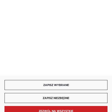
salon@kaja.com.pl
85 713 14 27
INFORMACJE
MOJE KONTO
DOŁĄCZ DO NAS
ZAPISZ WYBRANE
Copyright by kaja.com.pl
ZAPISZ NIEZBĘDNE
Agencja interaktywna
[ti]
Powered by
2ClickShop®
ZEZWÓL NA WSZYSTKIE