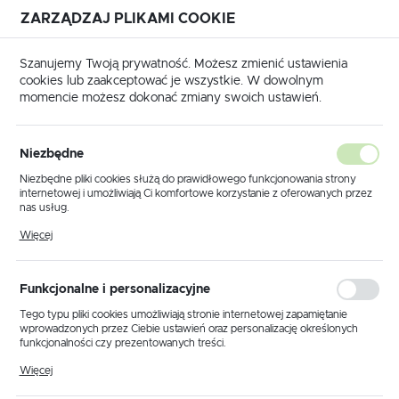
ZARZĄDZAJ PLIKAMI COOKIE
USTAWIENIA REGIONALNE
Szanujemy Twoją prywatność. Możesz zmienić ustawienia
cookies lub zaakceptować je wszystkie. W dowolnym
Lokalizacja
momencie możesz dokonać zmiany swoich ustawień.
Polska
Strona główna
Produkty
Abażur beżowy gwint E27
Język
Niezbędne
polski
Abażur beżowy gwint E27
Niezbędne pliki cookies służą do prawidłowego funkcjonowania strony
internetowej i umożliwiają Ci komfortowe korzystanie z oferowanych przez
Waluta
nas usług.
Polski złoty (PLN)
Pliki cookies odpowiadają na podejmowane przez Ciebie działania w celu
PROMOCJA
Więcej
m.in. dostosowania Twoich ustawień preferencji prywatności, logowania czy
wypełniania formularzy. Dzięki plikom cookies strona, z której korzystasz,
może działać bez zakłóceń.
ZAPISZ
Funkcjonalne i personalizacyjne
Tego typu pliki cookies umożliwiają stronie internetowej zapamiętanie
wprowadzonych przez Ciebie ustawień oraz personalizację określonych
funkcjonalności czy prezentowanych treści.
Dzięki tym plikom cookies możemy zapewnić Ci większy komfort
Więcej
korzystania z funkcjonalności naszej strony poprzez dopasowanie jej do
Twoich indywidualnych preferencji. Wyrażenie zgody na funkcjonalne i