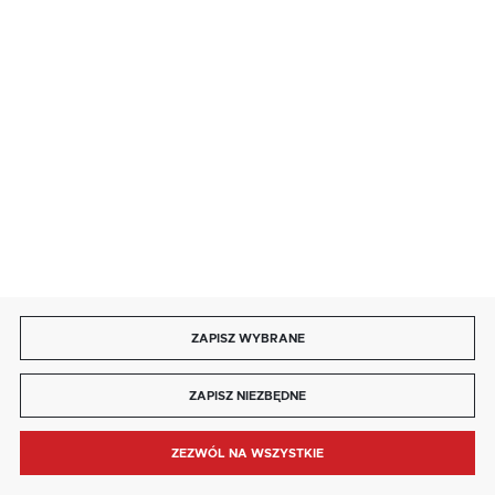
85 713 14 27
INFORMACJE
MOJE KONTO
DOŁĄCZ DO NAS
ZAPISZ WYBRANE
Copyright by kaja.com.pl
ZAPISZ NIEZBĘDNE
Agencja interaktywna
[ti]
Powered by
2ClickShop®
ZEZWÓL NA WSZYSTKIE
MENU
SZUKAJ