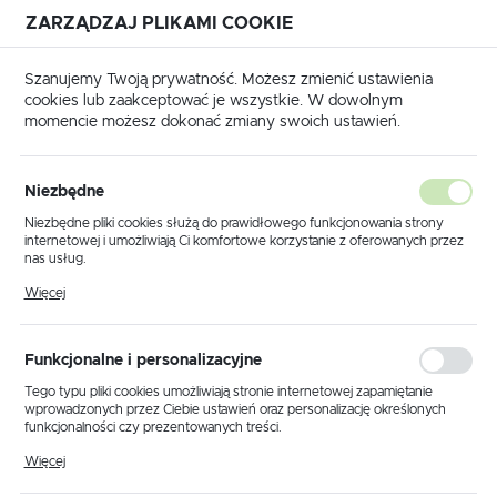
ZARZĄDZAJ PLIKAMI COOKIE
USTAWIENIA REGIONALNE
Szanujemy Twoją prywatność. Możesz zmienić ustawienia
cookies lub zaakceptować je wszystkie. W dowolnym
Lokalizacja
momencie możesz dokonać zmiany swoich ustawień.
Polska
Strona główna
Produkty
Lampy wiszące
Język
Niezbędne
polski
Poprzedni
Następny
Niezbędne pliki cookies służą do prawidłowego funkcjonowania strony
internetowej i umożliwiają Ci komfortowe korzystanie z oferowanych przez
Waluta
nas usług.
Lampa wisząca K-5887 z serii
Polski złoty (PLN)
Pliki cookies odpowiadają na podejmowane przez Ciebie działania w celu
Więcej
m.in. dostosowania Twoich ustawień preferencji prywatności, logowania czy
HIRO
wypełniania formularzy. Dzięki plikom cookies strona, z której korzystasz,
może działać bez zakłóceń.
ZAPISZ
Funkcjonalne i personalizacyjne
NOWOŚĆ
Tego typu pliki cookies umożliwiają stronie internetowej zapamiętanie
wprowadzonych przez Ciebie ustawień oraz personalizację określonych
funkcjonalności czy prezentowanych treści.
Dzięki tym plikom cookies możemy zapewnić Ci większy komfort
Więcej
korzystania z funkcjonalności naszej strony poprzez dopasowanie jej do
Twoich indywidualnych preferencji. Wyrażenie zgody na funkcjonalne i