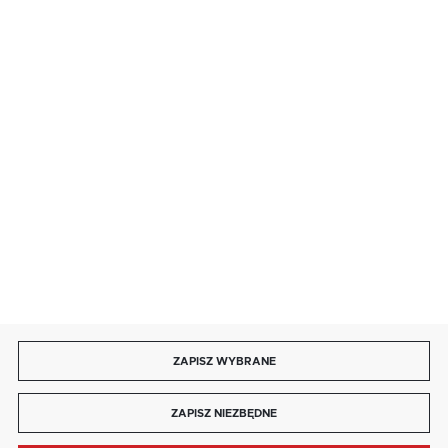
· niedziela handlowa: 9:00 ÷ 17:00.
salon@kaja.com.pl
85 713 14 27
INFORMACJE
MOJE KONTO
DOŁĄCZ DO NAS
ZAPISZ WYBRANE
Copyright by kaja.com.pl
ZAPISZ NIEZBĘDNE
Agencja interaktywna
[ti]
Powered by
2ClickShop®