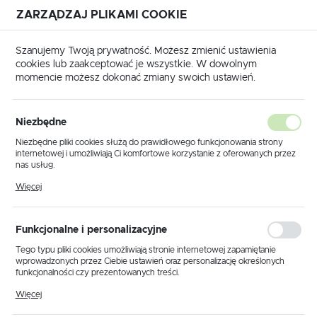
ZARZĄDZAJ PLIKAMI COOKIE
USTAWIENIA REGIONALNE
Szanujemy Twoją prywatność. Możesz zmienić ustawienia
cookies lub zaakceptować je wszystkie. W dowolnym
Lokalizacja
momencie możesz dokonać zmiany swoich ustawień.
Polska
Strona główna
Produkty
Lampy sufitowe
Język
Niezbędne
polski
Poprzedni
Następny
Niezbędne pliki cookies służą do prawidłowego funkcjonowania strony
internetowej i umożliwiają Ci komfortowe korzystanie z oferowanych przez
Waluta
nas usług.
Lampa sufitowa K-6033 z serii
Polski złoty (PLN)
Pliki cookies odpowiadają na podejmowane przez Ciebie działania w celu
Więcej
m.in. dostosowania Twoich ustawień preferencji prywatności, logowania czy
NANO
wypełniania formularzy. Dzięki plikom cookies strona, z której korzystasz,
może działać bez zakłóceń.
ZAPISZ
Funkcjonalne i personalizacyjne
NOWOŚĆ
Tego typu pliki cookies umożliwiają stronie internetowej zapamiętanie
wprowadzonych przez Ciebie ustawień oraz personalizację określonych
funkcjonalności czy prezentowanych treści.
Dzięki tym plikom cookies możemy zapewnić Ci większy komfort
Więcej
korzystania z funkcjonalności naszej strony poprzez dopasowanie jej do
Twoich indywidualnych preferencji. Wyrażenie zgody na funkcjonalne i