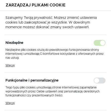
ZARZĄDZAJ PLIKAMI COOKIE
USTAWIENIA REGIONALNE
Szanujemy Twoją prywatność. Możesz zmienić ustawienia
cookies lub zaakceptować je wszystkie. W dowolnym
Lokalizacja
momencie możesz dokonać zmiany swoich ustawień.
Polska
Strona główna
Produkty
Lampy sufitowe
Język
Niezbędne
polski
Poprzedni
Następny
Niezbędne pliki cookies służą do prawidłowego funkcjonowania strony
internetowej i umożliwiają Ci komfortowe korzystanie z oferowanych przez
Waluta
nas usług.
Lampa sufitowa K-6032 z serii
Polski złoty (PLN)
Pliki cookies odpowiadają na podejmowane przez Ciebie działania w celu
Więcej
m.in. dostosowania Twoich ustawień preferencji prywatności, logowania czy
NANO
wypełniania formularzy. Dzięki plikom cookies strona, z której korzystasz,
może działać bez zakłóceń.
ZAPISZ
Funkcjonalne i personalizacyjne
NOWOŚĆ
Tego typu pliki cookies umożliwiają stronie internetowej zapamiętanie
wprowadzonych przez Ciebie ustawień oraz personalizację określonych
funkcjonalności czy prezentowanych treści.
Dzięki tym plikom cookies możemy zapewnić Ci większy komfort
Więcej
korzystania z funkcjonalności naszej strony poprzez dopasowanie jej do
Twoich indywidualnych preferencji. Wyrażenie zgody na funkcjonalne i