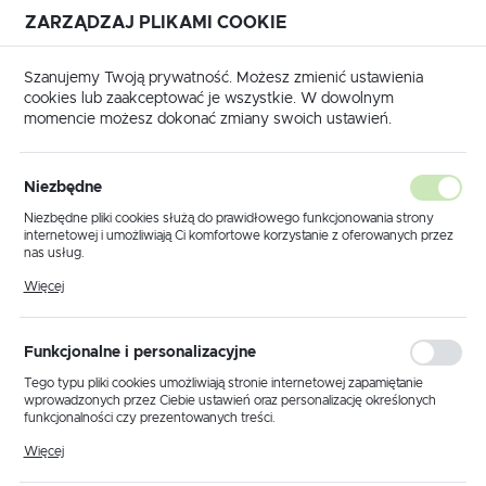
ZARZĄDZAJ PLIKAMI COOKIE
USTAWIENIA REGIONALNE
Szanujemy Twoją prywatność. Możesz zmienić ustawienia
cookies lub zaakceptować je wszystkie. W dowolnym
Lokalizacja
momencie możesz dokonać zmiany swoich ustawień.
Polska
Strona główna
Produkty
Lampy sufitowe
Język
Niezbędne
polski
Poprzedni
Następny
Niezbędne pliki cookies służą do prawidłowego funkcjonowania strony
internetowej i umożliwiają Ci komfortowe korzystanie z oferowanych przez
Waluta
nas usług.
Lampa sufitowa K-6026 z serii
Polski złoty (PLN)
Pliki cookies odpowiadają na podejmowane przez Ciebie działania w celu
Więcej
m.in. dostosowania Twoich ustawień preferencji prywatności, logowania czy
PIKE
wypełniania formularzy. Dzięki plikom cookies strona, z której korzystasz,
może działać bez zakłóceń.
ZAPISZ
Funkcjonalne i personalizacyjne
NOWOŚĆ
Tego typu pliki cookies umożliwiają stronie internetowej zapamiętanie
wprowadzonych przez Ciebie ustawień oraz personalizację określonych
funkcjonalności czy prezentowanych treści.
Dzięki tym plikom cookies możemy zapewnić Ci większy komfort
Więcej
korzystania z funkcjonalności naszej strony poprzez dopasowanie jej do
Twoich indywidualnych preferencji. Wyrażenie zgody na funkcjonalne i