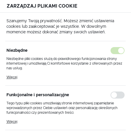
ZARZĄDZAJ PLIKAMI COOKIE
USTAWIENIA REGIONALNE
Szanujemy Twoją prywatność. Możesz zmienić ustawienia
cookies lub zaakceptować je wszystkie. W dowolnym
Lokalizacja
momencie możesz dokonać zmiany swoich ustawień.
Polska
Strona główna
Produkty
Lampy sufitowe
Język
Niezbędne
polski
Poprzedni
Następny
Niezbędne pliki cookies służą do prawidłowego funkcjonowania strony
internetowej i umożliwiają Ci komfortowe korzystanie z oferowanych przez
Waluta
nas usług.
Lampa sufitowa K-5996 z serii
Polski złoty (PLN)
Pliki cookies odpowiadają na podejmowane przez Ciebie działania w celu
Więcej
m.in. dostosowania Twoich ustawień preferencji prywatności, logowania czy
SPARK
wypełniania formularzy. Dzięki plikom cookies strona, z której korzystasz,
może działać bez zakłóceń.
ZAPISZ
Funkcjonalne i personalizacyjne
NOWOŚĆ
Tego typu pliki cookies umożliwiają stronie internetowej zapamiętanie
wprowadzonych przez Ciebie ustawień oraz personalizację określonych
funkcjonalności czy prezentowanych treści.
Dzięki tym plikom cookies możemy zapewnić Ci większy komfort
Więcej
korzystania z funkcjonalności naszej strony poprzez dopasowanie jej do
Twoich indywidualnych preferencji. Wyrażenie zgody na funkcjonalne i