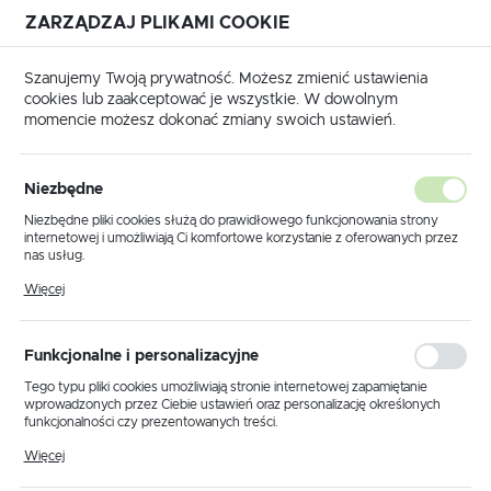
ZARZĄDZAJ PLIKAMI COOKIE
USTAWIENIA REGIONALNE
Szanujemy Twoją prywatność. Możesz zmienić ustawienia
cookies lub zaakceptować je wszystkie. W dowolnym
Lokalizacja
momencie możesz dokonać zmiany swoich ustawień.
Polska
Strona główna
Produkty
Lampy sufitowe
Język
Niezbędne
polski
Poprzedni
Następny
Niezbędne pliki cookies służą do prawidłowego funkcjonowania strony
internetowej i umożliwiają Ci komfortowe korzystanie z oferowanych przez
Waluta
nas usług.
Lampa sufitowa K-5858 z serii
Polski złoty (PLN)
Pliki cookies odpowiadają na podejmowane przez Ciebie działania w celu
Więcej
m.in. dostosowania Twoich ustawień preferencji prywatności, logowania czy
LEMO
wypełniania formularzy. Dzięki plikom cookies strona, z której korzystasz,
może działać bez zakłóceń.
ZAPISZ
Funkcjonalne i personalizacyjne
NOWOŚĆ
Tego typu pliki cookies umożliwiają stronie internetowej zapamiętanie
wprowadzonych przez Ciebie ustawień oraz personalizację określonych
funkcjonalności czy prezentowanych treści.
Dzięki tym plikom cookies możemy zapewnić Ci większy komfort
Więcej
korzystania z funkcjonalności naszej strony poprzez dopasowanie jej do
Twoich indywidualnych preferencji. Wyrażenie zgody na funkcjonalne i