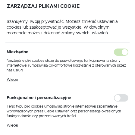
ZARZĄDZAJ PLIKAMI COOKIE
USTAWIENIA REGIONALNE
Szanujemy Twoją prywatność. Możesz zmienić ustawienia
cookies lub zaakceptować je wszystkie. W dowolnym
Lokalizacja
momencie możesz dokonać zmiany swoich ustawień.
Polska
Strona główna
Produkty
Lampy ogrodowe
Język
Niezbędne
polski
Poprzedni
Następny
Niezbędne pliki cookies służą do prawidłowego funkcjonowania strony
internetowej i umożliwiają Ci komfortowe korzystanie z oferowanych przez
Waluta
nas usług.
Lampa ogrodowa stojąca K-
Polski złoty (PLN)
Pliki cookies odpowiadają na podejmowane przez Ciebie działania w celu
Więcej
m.in. dostosowania Twoich ustawień preferencji prywatności, logowania czy
8129 CZARNY/ZŁOTY z serii
wypełniania formularzy. Dzięki plikom cookies strona, z której korzystasz,
może działać bez zakłóceń.
BOSTON
ZAPISZ
Funkcjonalne i personalizacyjne
Tego typu pliki cookies umożliwiają stronie internetowej zapamiętanie
wprowadzonych przez Ciebie ustawień oraz personalizację określonych
POLECAMY
funkcjonalności czy prezentowanych treści.
Dzięki tym plikom cookies możemy zapewnić Ci większy komfort
Więcej
korzystania z funkcjonalności naszej strony poprzez dopasowanie jej do
Twoich indywidualnych preferencji. Wyrażenie zgody na funkcjonalne i