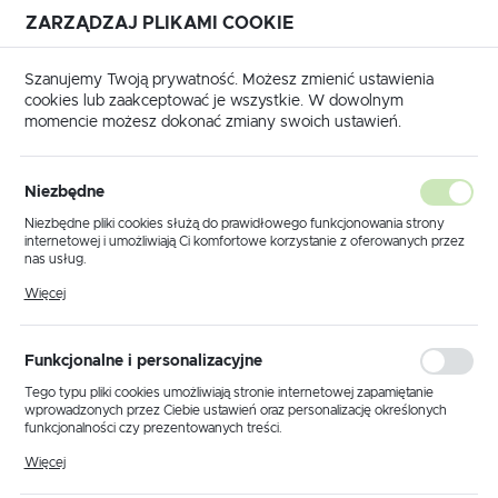
ZARZĄDZAJ PLIKAMI COOKIE
USTAWIENIA REGIONALNE
Szanujemy Twoją prywatność. Możesz zmienić ustawienia
cookies lub zaakceptować je wszystkie. W dowolnym
Lokalizacja
momencie możesz dokonać zmiany swoich ustawień.
Polska
Strona główna
Produkty
Lampki stołowe i biurkowe
Język
Niezbędne
polski
Poprzedni
Następny
Niezbędne pliki cookies służą do prawidłowego funkcjonowania strony
internetowej i umożliwiają Ci komfortowe korzystanie z oferowanych przez
Waluta
nas usług.
Lampka stołowa K-6027 z
Polski złoty (PLN)
Pliki cookies odpowiadają na podejmowane przez Ciebie działania w celu
Więcej
m.in. dostosowania Twoich ustawień preferencji prywatności, logowania czy
serii PIKE
wypełniania formularzy. Dzięki plikom cookies strona, z której korzystasz,
może działać bez zakłóceń.
ZAPISZ
Funkcjonalne i personalizacyjne
NOWOŚĆ
Tego typu pliki cookies umożliwiają stronie internetowej zapamiętanie
wprowadzonych przez Ciebie ustawień oraz personalizację określonych
funkcjonalności czy prezentowanych treści.
Dzięki tym plikom cookies możemy zapewnić Ci większy komfort
Więcej
korzystania z funkcjonalności naszej strony poprzez dopasowanie jej do
Twoich indywidualnych preferencji. Wyrażenie zgody na funkcjonalne i