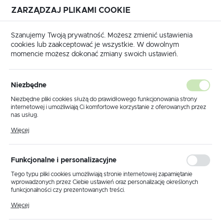
ZARZĄDZAJ PLIKAMI COOKIE
USTAWIENIA REGIONALNE
Szanujemy Twoją prywatność. Możesz zmienić ustawienia
cookies lub zaakceptować je wszystkie. W dowolnym
Lokalizacja
momencie możesz dokonać zmiany swoich ustawień.
Polska
Strona główna
Produkty
Kinkiety
Język
Niezbędne
polski
Poprzedni
Następny
Niezbędne pliki cookies służą do prawidłowego funkcjonowania strony
internetowej i umożliwiają Ci komfortowe korzystanie z oferowanych przez
Waluta
nas usług.
Kinkiet K-6023 z serii BALU
Polski złoty (PLN)
Pliki cookies odpowiadają na podejmowane przez Ciebie działania w celu
Więcej
m.in. dostosowania Twoich ustawień preferencji prywatności, logowania czy
wypełniania formularzy. Dzięki plikom cookies strona, z której korzystasz,
może działać bez zakłóceń.
NOWOŚĆ
ZAPISZ
Funkcjonalne i personalizacyjne
Tego typu pliki cookies umożliwiają stronie internetowej zapamiętanie
wprowadzonych przez Ciebie ustawień oraz personalizację określonych
funkcjonalności czy prezentowanych treści.
Dzięki tym plikom cookies możemy zapewnić Ci większy komfort
Więcej
korzystania z funkcjonalności naszej strony poprzez dopasowanie jej do
Twoich indywidualnych preferencji. Wyrażenie zgody na funkcjonalne i