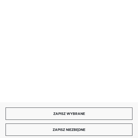
· sobota: 9:00 ÷ 17:00,
· niedziela handlowa: 9:00 ÷ 17:00.
salon@kaja.com.pl
85 713 14 27
INFORMACJE
MOJE KONTO
DOŁĄCZ DO NAS
ZAPISZ WYBRANE
Copyright by kaja.com.pl
ZAPISZ NIEZBĘDNE
Agencja interaktywna
[ti]
Powered by
2ClickShop®