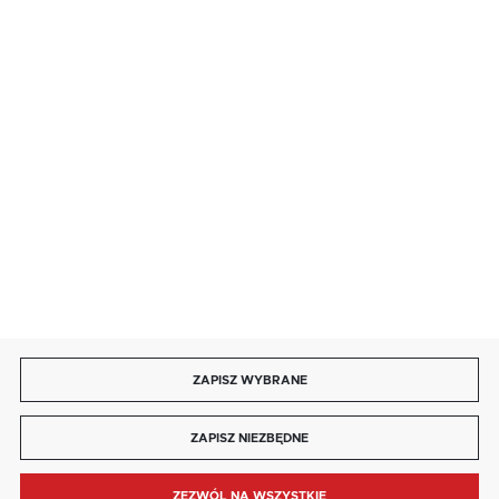
salon@kaja.com.pl
85 713 14 27
INFORMACJE
MOJE KONTO
DOŁĄCZ DO NAS
ZAPISZ WYBRANE
Copyright by kaja.com.pl
ZAPISZ NIEZBĘDNE
Agencja interaktywna
[ti]
Powered by
2ClickShop®
ZEZWÓL NA WSZYSTKIE