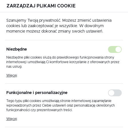
ZARZĄDZAJ PLIKAMI COOKIE
USTAWIENIA REGIONALNE
Szanujemy Twoją prywatność. Możesz zmienić ustawienia
cookies lub zaakceptować je wszystkie. W dowolnym
Lokalizacja
momencie możesz dokonać zmiany swoich ustawień.
Polska
Język
Niezbędne
Strona główna
Współpraca
Inwestycje
polski
Niezbędne pliki cookies służą do prawidłowego funkcjonowania strony
Inwestycje
internetowej i umożliwiają Ci komfortowe korzystanie z oferowanych przez
Waluta
nas usług.
Polski złoty (PLN)
Pliki cookies odpowiadają na podejmowane przez Ciebie działania w celu
Więcej
m.in. dostosowania Twoich ustawień preferencji prywatności, logowania czy
wypełniania formularzy. Dzięki plikom cookies strona, z której korzystasz,
Strefa inwestora i dewelopera
może działać bez zakłóceń.
ZAPISZ
Funkcjonalne i personalizacyjne
Jesteśmy otwarci na długofalową współpracę
Tego typu pliki cookies umożliwiają stronie internetowej zapamiętanie
wprowadzonych przez Ciebie ustawień oraz personalizację określonych
z inwestorami i deweloperami, gwarantując świetne
funkcjonalności czy prezentowanych treści.
warunki współpracy i możliwość modyfikowania
Dzięki tym plikom cookies możemy zapewnić Ci większy komfort
Więcej
produktów zgodnie z wytycznymi projektowymi. Dzięki
korzystania z funkcjonalności naszej strony poprzez dopasowanie jej do
Twoich indywidualnych preferencji. Wyrażenie zgody na funkcjonalne i
własnej produkcji możemy tworzyć oświetlenie "szyte