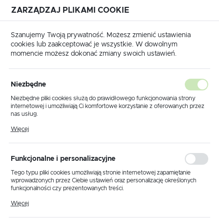
ZARZĄDZAJ PLIKAMI COOKIE
USTAWIENIA REGIONALNE
Szanujemy Twoją prywatność. Możesz zmienić ustawienia
cookies lub zaakceptować je wszystkie. W dowolnym
Lokalizacja
momencie możesz dokonać zmiany swoich ustawień.
Polska
Strona główna
Produkty
Język
Niezbędne
polski
Poprzedni
Następny
Niezbędne pliki cookies służą do prawidłowego funkcjonowania strony
internetowej i umożliwiają Ci komfortowe korzystanie z oferowanych przez
Waluta
nas usług.
Lampa wisząca KP-21 MINI
Polski złoty (PLN)
Pliki cookies odpowiadają na podejmowane przez Ciebie działania w celu
Więcej
m.in. dostosowania Twoich ustawień preferencji prywatności, logowania czy
CZARNY z serii KAPELUSZ
wypełniania formularzy. Dzięki plikom cookies strona, z której korzystasz,
może działać bez zakłóceń.
ZAPISZ
Funkcjonalne i personalizacyjne
POLECAMY
Tego typu pliki cookies umożliwiają stronie internetowej zapamiętanie
wprowadzonych przez Ciebie ustawień oraz personalizację określonych
funkcjonalności czy prezentowanych treści.
Dzięki tym plikom cookies możemy zapewnić Ci większy komfort
Więcej
korzystania z funkcjonalności naszej strony poprzez dopasowanie jej do
Twoich indywidualnych preferencji. Wyrażenie zgody na funkcjonalne i