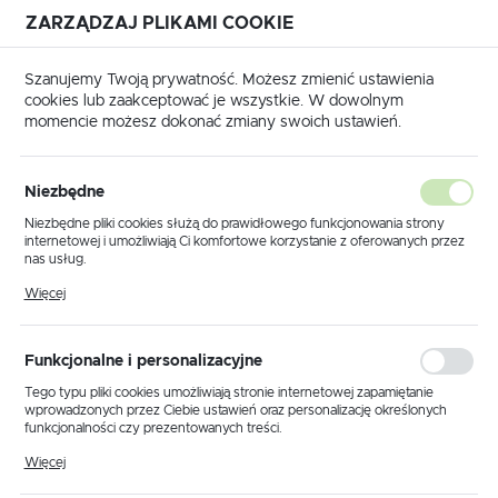
ZARZĄDZAJ PLIKAMI COOKIE
USTAWIENIA REGIONALNE
Szanujemy Twoją prywatność. Możesz zmienić ustawienia
cookies lub zaakceptować je wszystkie. W dowolnym
Lokalizacja
momencie możesz dokonać zmiany swoich ustawień.
Polska
a główna
Produkty
Żyrandol K-8177 z serii CAMERON
Język
Niezbędne
polski
Żyrandol K-8177 z serii
Niezbędne pliki cookies służą do prawidłowego funkcjonowania strony
internetowej i umożliwiają Ci komfortowe korzystanie z oferowanych przez
CAMERON
Waluta
nas usług.
Polski złoty (PLN)
Pliki cookies odpowiadają na podejmowane przez Ciebie działania w celu
Więcej
m.in. dostosowania Twoich ustawień preferencji prywatności, logowania czy
wypełniania formularzy. Dzięki plikom cookies strona, z której korzystasz,
PROMOCJA
może działać bez zakłóceń.
ZAPISZ
Funkcjonalne i personalizacyjne
Tego typu pliki cookies umożliwiają stronie internetowej zapamiętanie
wprowadzonych przez Ciebie ustawień oraz personalizację określonych
funkcjonalności czy prezentowanych treści.
Dzięki tym plikom cookies możemy zapewnić Ci większy komfort
Więcej
korzystania z funkcjonalności naszej strony poprzez dopasowanie jej do
Twoich indywidualnych preferencji. Wyrażenie zgody na funkcjonalne i