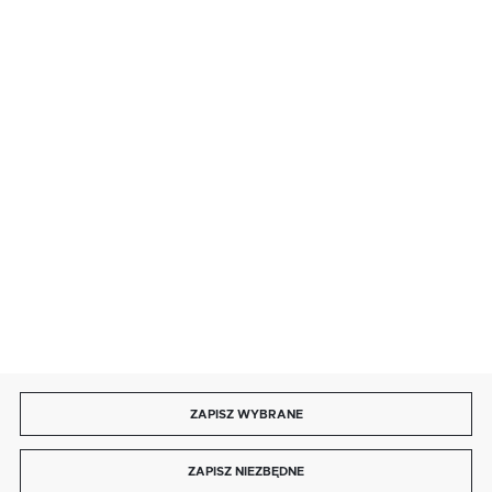
· sobota: 9:00 ÷ 17:00,
· niedziela handlowa: 9:00 ÷ 17:00.
salon@kaja.com.pl
85 713 14 27
INFORMACJE
MOJE KONTO
DOŁĄCZ DO NAS
ZAPISZ WYBRANE
Copyright by kaja.com.pl
ZAPISZ NIEZBĘDNE
Agencja interaktywna
[ti]
Powered by
2ClickShop®