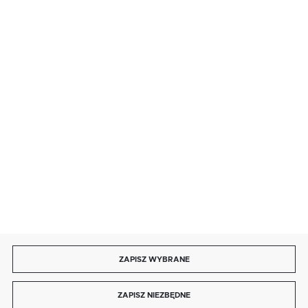
· sobota: 9:00 ÷ 17:00,
· niedziela handlowa: 9:00 ÷ 17:00.
salon@kaja.com.pl
85 713 14 27
INFORMACJE
MOJE KONTO
DOŁĄCZ DO NAS
ZAPISZ WYBRANE
Copyright by kaja.com.pl
ZAPISZ NIEZBĘDNE
Agencja interaktywna
[ti]
Powered by
2ClickShop®