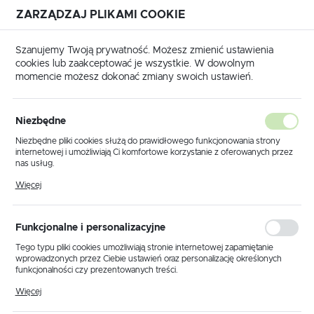
ZARZĄDZAJ PLIKAMI COOKIE
USTAWIENIA REGIONALNE
Szanujemy Twoją prywatność. Możesz zmienić ustawienia
cookies lub zaakceptować je wszystkie. W dowolnym
Lokalizacja
momencie możesz dokonać zmiany swoich ustawień.
Polska
Produkty
Reflektor K-8005-3 WH z serii WATSO WHITE
Język
Niezbędne
polski
Reflektor K-8005-3 WH z serii
Niezbędne pliki cookies służą do prawidłowego funkcjonowania strony
internetowej i umożliwiają Ci komfortowe korzystanie z oferowanych przez
WATSO WHITE
Waluta
nas usług.
Polski złoty (PLN)
Pliki cookies odpowiadają na podejmowane przez Ciebie działania w celu
Więcej
m.in. dostosowania Twoich ustawień preferencji prywatności, logowania czy
wypełniania formularzy. Dzięki plikom cookies strona, z której korzystasz,
PROMOCJA
może działać bez zakłóceń.
ZAPISZ
Funkcjonalne i personalizacyjne
Tego typu pliki cookies umożliwiają stronie internetowej zapamiętanie
wprowadzonych przez Ciebie ustawień oraz personalizację określonych
funkcjonalności czy prezentowanych treści.
Dzięki tym plikom cookies możemy zapewnić Ci większy komfort
Więcej
korzystania z funkcjonalności naszej strony poprzez dopasowanie jej do
Twoich indywidualnych preferencji. Wyrażenie zgody na funkcjonalne i