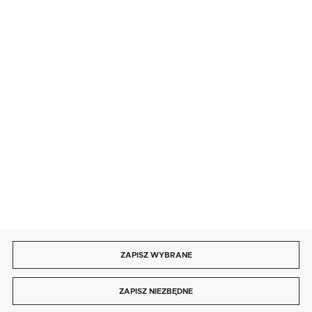
· sobota: 9:00 ÷ 17:00,
· niedziela handlowa: 9:00 ÷ 17:00.
salon@kaja.com.pl
85 713 14 27
INFORMACJE
MOJE KONTO
DOŁĄCZ DO NAS
ZAPISZ WYBRANE
Copyright by kaja.com.pl
ZAPISZ NIEZBĘDNE
Agencja interaktywna
[ti]
Powered by
2ClickShop®