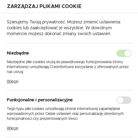
ZARZĄDZAJ PLIKAMI COOKIE
USTAWIENIA REGIONALNE
Szanujemy Twoją prywatność. Możesz zmienić ustawienia
cookies lub zaakceptować je wszystkie. W dowolnym
Lokalizacja
momencie możesz dokonać zmiany swoich ustawień.
Polska
rona główna
Produkty
Reflektor K-4554 z serii MONTI
Język
Niezbędne
polski
Reflektor K-4554 z serii
Niezbędne pliki cookies służą do prawidłowego funkcjonowania strony
internetowej i umożliwiają Ci komfortowe korzystanie z oferowanych przez
MONTI
Waluta
nas usług.
Polski złoty (PLN)
Pliki cookies odpowiadają na podejmowane przez Ciebie działania w celu
Więcej
m.in. dostosowania Twoich ustawień preferencji prywatności, logowania czy
wypełniania formularzy. Dzięki plikom cookies strona, z której korzystasz,
POLECAMY
może działać bez zakłóceń.
ZAPISZ
Funkcjonalne i personalizacyjne
Tego typu pliki cookies umożliwiają stronie internetowej zapamiętanie
wprowadzonych przez Ciebie ustawień oraz personalizację określonych
funkcjonalności czy prezentowanych treści.
Dzięki tym plikom cookies możemy zapewnić Ci większy komfort
Więcej
korzystania z funkcjonalności naszej strony poprzez dopasowanie jej do
Twoich indywidualnych preferencji. Wyrażenie zgody na funkcjonalne i