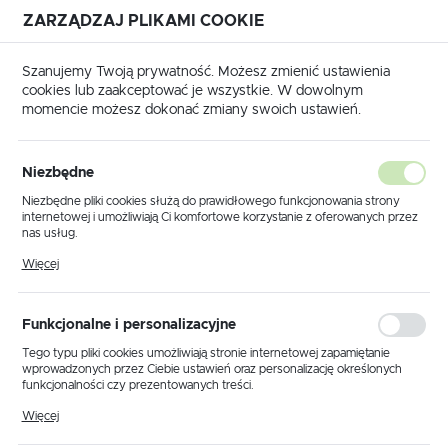
ZARZĄDZAJ PLIKAMI COOKIE
USTAWIENIA REGIONALNE
Szanujemy Twoją prywatność. Możesz zmienić ustawienia
cookies lub zaakceptować je wszystkie. W dowolnym
Lokalizacja
momencie możesz dokonać zmiany swoich ustawień.
Polska
Produkty
Lampka stołowa / nocna K-G162166 z serii PAPI
Język
Niezbędne
polski
Lampka stołowa / nocna K-
Niezbędne pliki cookies służą do prawidłowego funkcjonowania strony
internetowej i umożliwiają Ci komfortowe korzystanie z oferowanych przez
G162166 z serii PAPI
Waluta
nas usług.
Polski złoty (PLN)
Pliki cookies odpowiadają na podejmowane przez Ciebie działania w celu
Więcej
m.in. dostosowania Twoich ustawień preferencji prywatności, logowania czy
wypełniania formularzy. Dzięki plikom cookies strona, z której korzystasz,
może działać bez zakłóceń.
ZAPISZ
Funkcjonalne i personalizacyjne
Tego typu pliki cookies umożliwiają stronie internetowej zapamiętanie
wprowadzonych przez Ciebie ustawień oraz personalizację określonych
funkcjonalności czy prezentowanych treści.
Dzięki tym plikom cookies możemy zapewnić Ci większy komfort
Więcej
korzystania z funkcjonalności naszej strony poprzez dopasowanie jej do
Twoich indywidualnych preferencji. Wyrażenie zgody na funkcjonalne i