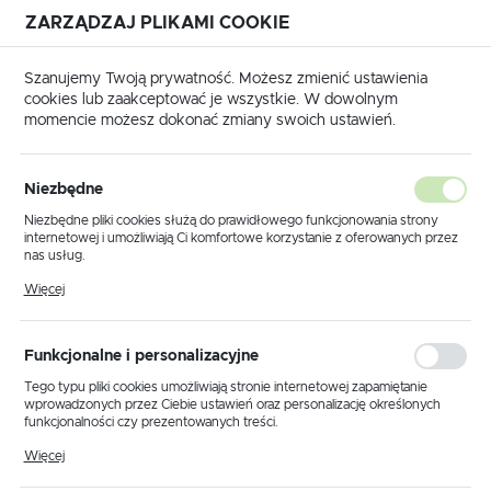
ZARZĄDZAJ PLIKAMI COOKIE
USTAWIENIA REGIONALNE
Szanujemy Twoją prywatność. Możesz zmienić ustawienia
cookies lub zaakceptować je wszystkie. W dowolnym
Lokalizacja
momencie możesz dokonać zmiany swoich ustawień.
Polska
kty
Lampka stołowa / nocna K-4322 z serii SIMONE BLACK
Język
Niezbędne
polski
Lampka stołowa / nocna K-
Niezbędne pliki cookies służą do prawidłowego funkcjonowania strony
internetowej i umożliwiają Ci komfortowe korzystanie z oferowanych przez
4322 z serii SIMONE BLACK
Waluta
nas usług.
Polski złoty (PLN)
Pliki cookies odpowiadają na podejmowane przez Ciebie działania w celu
Więcej
m.in. dostosowania Twoich ustawień preferencji prywatności, logowania czy
wypełniania formularzy. Dzięki plikom cookies strona, z której korzystasz,
może działać bez zakłóceń.
ZAPISZ
Funkcjonalne i personalizacyjne
Tego typu pliki cookies umożliwiają stronie internetowej zapamiętanie
wprowadzonych przez Ciebie ustawień oraz personalizację określonych
funkcjonalności czy prezentowanych treści.
Dzięki tym plikom cookies możemy zapewnić Ci większy komfort
Więcej
korzystania z funkcjonalności naszej strony poprzez dopasowanie jej do
Twoich indywidualnych preferencji. Wyrażenie zgody na funkcjonalne i