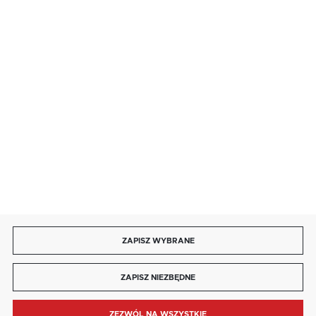
salon@kaja.com.pl
85 713 14 27
INFORMACJE
MOJE KONTO
DOŁĄCZ DO NAS
ZAPISZ WYBRANE
Copyright by kaja.com.pl
ZAPISZ NIEZBĘDNE
Agencja interaktywna
[ti]
Powered by
2ClickShop®
ZEZWÓL NA WSZYSTKIE