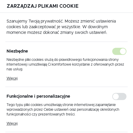
ZARZĄDZAJ PLIKAMI COOKIE
USTAWIENIA REGIONALNE
Szanujemy Twoją prywatność. Możesz zmienić ustawienia
cookies lub zaakceptować je wszystkie. W dowolnym
Lokalizacja
momencie możesz dokonać zmiany swoich ustawień.
Polska
Produkty
Lampka biurkowa K-BL1208 BIAŁY z serii SOLO
Język
Niezbędne
polski
Lampka biurkowa K-BL1208
Niezbędne pliki cookies służą do prawidłowego funkcjonowania strony
internetowej i umożliwiają Ci komfortowe korzystanie z oferowanych przez
BIAŁY z serii SOLO
Waluta
nas usług.
Polski złoty (PLN)
Pliki cookies odpowiadają na podejmowane przez Ciebie działania w celu
Więcej
m.in. dostosowania Twoich ustawień preferencji prywatności, logowania czy
wypełniania formularzy. Dzięki plikom cookies strona, z której korzystasz,
PROMOCJA
może działać bez zakłóceń.
ZAPISZ
Funkcjonalne i personalizacyjne
Tego typu pliki cookies umożliwiają stronie internetowej zapamiętanie
wprowadzonych przez Ciebie ustawień oraz personalizację określonych
funkcjonalności czy prezentowanych treści.
Dzięki tym plikom cookies możemy zapewnić Ci większy komfort
Więcej
korzystania z funkcjonalności naszej strony poprzez dopasowanie jej do
Twoich indywidualnych preferencji. Wyrażenie zgody na funkcjonalne i