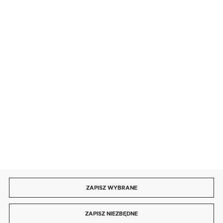
· sobota: 9:00 ÷ 17:00,
· niedziela handlowa: 9:00 ÷ 17:00.
salon@kaja.com.pl
85 713 14 27
INFORMACJE
MOJE KONTO
DOŁĄCZ DO NAS
ZAPISZ WYBRANE
Copyright by kaja.com.pl
ZAPISZ NIEZBĘDNE
Agencja interaktywna
[ti]
Powered by
2ClickShop®