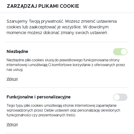
ZARZĄDZAJ PLIKAMI COOKIE
USTAWIENIA REGIONALNE
Szanujemy Twoją prywatność. Możesz zmienić ustawienia
cookies lub zaakceptować je wszystkie. W dowolnym
Lokalizacja
momencie możesz dokonać zmiany swoich ustawień.
Polska
wna
Produkty
Lampa wisząca K-4855 z serii LAMBERT
Język
Niezbędne
polski
Lampa wisząca K-4855 z serii
Niezbędne pliki cookies służą do prawidłowego funkcjonowania strony
internetowej i umożliwiają Ci komfortowe korzystanie z oferowanych przez
LAMBERT
Waluta
nas usług.
Polski złoty (PLN)
Pliki cookies odpowiadają na podejmowane przez Ciebie działania w celu
Więcej
m.in. dostosowania Twoich ustawień preferencji prywatności, logowania czy
wypełniania formularzy. Dzięki plikom cookies strona, z której korzystasz,
może działać bez zakłóceń.
ZAPISZ
Funkcjonalne i personalizacyjne
Tego typu pliki cookies umożliwiają stronie internetowej zapamiętanie
wprowadzonych przez Ciebie ustawień oraz personalizację określonych
funkcjonalności czy prezentowanych treści.
Dzięki tym plikom cookies możemy zapewnić Ci większy komfort
Więcej
korzystania z funkcjonalności naszej strony poprzez dopasowanie jej do
Twoich indywidualnych preferencji. Wyrażenie zgody na funkcjonalne i