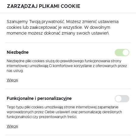
ZARZĄDZAJ PLIKAMI COOKIE
USTAWIENIA REGIONALNE
Szanujemy Twoją prywatność. Możesz zmienić ustawienia
cookies lub zaakceptować je wszystkie. W dowolnym
Lokalizacja
momencie możesz dokonać zmiany swoich ustawień.
Polska
 główna
Produkty
Lampa sufitowa K-8077 z serii LELO
Język
Niezbędne
polski
Lampa sufitowa K-8077 z serii
Niezbędne pliki cookies służą do prawidłowego funkcjonowania strony
internetowej i umożliwiają Ci komfortowe korzystanie z oferowanych przez
LELO
Waluta
nas usług.
Polski złoty (PLN)
Pliki cookies odpowiadają na podejmowane przez Ciebie działania w celu
Więcej
m.in. dostosowania Twoich ustawień preferencji prywatności, logowania czy
wypełniania formularzy. Dzięki plikom cookies strona, z której korzystasz,
PROMOCJA
może działać bez zakłóceń.
ZAPISZ
Funkcjonalne i personalizacyjne
Tego typu pliki cookies umożliwiają stronie internetowej zapamiętanie
wprowadzonych przez Ciebie ustawień oraz personalizację określonych
funkcjonalności czy prezentowanych treści.
Dzięki tym plikom cookies możemy zapewnić Ci większy komfort
Więcej
korzystania z funkcjonalności naszej strony poprzez dopasowanie jej do
Twoich indywidualnych preferencji. Wyrażenie zgody na funkcjonalne i