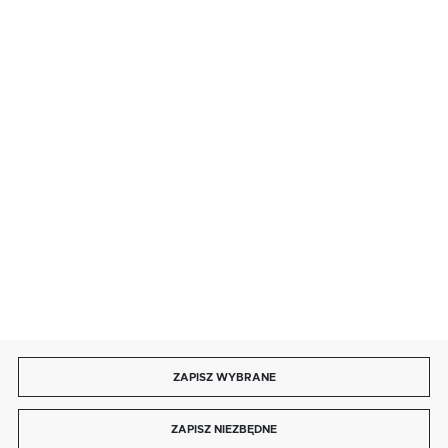
· sobota: 9:00 ÷ 17:00,
· niedziela handlowa: 9:00 ÷ 17:00.
salon@kaja.com.pl
85 713 14 27
INFORMACJE
MOJE KONTO
DOŁĄCZ DO NAS
ZAPISZ WYBRANE
Copyright by kaja.com.pl
ZAPISZ NIEZBĘDNE
Agencja interaktywna
[ti]
Powered by
2ClickShop®