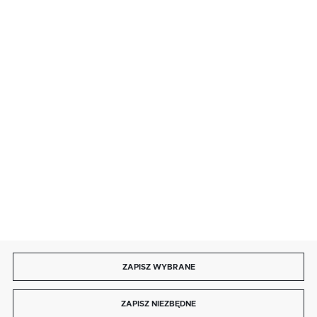
· sobota: 9:00 ÷ 17:00,
· niedziela handlowa: 9:00 ÷ 17:00.
salon@kaja.com.pl
85 713 14 27
INFORMACJE
MOJE KONTO
DOŁĄCZ DO NAS
ZAPISZ WYBRANE
Copyright by kaja.com.pl
ZAPISZ NIEZBĘDNE
Agencja interaktywna
[ti]
Powered by
2ClickShop®