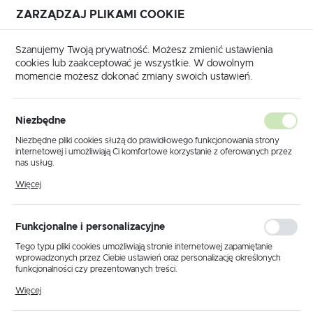
ZARZĄDZAJ PLIKAMI COOKIE
USTAWIENIA REGIONALNE
Szanujemy Twoją prywatność. Możesz zmienić ustawienia
cookies lub zaakceptować je wszystkie. W dowolnym
Lokalizacja
momencie możesz dokonać zmiany swoich ustawień.
Polska
 główna
Produkty
Kwietnik KS-36 z serii KAJA HOME
Język
Niezbędne
polski
Kwietnik KS-36 z serii KAJA
Niezbędne pliki cookies służą do prawidłowego funkcjonowania strony
internetowej i umożliwiają Ci komfortowe korzystanie z oferowanych przez
HOME
Waluta
nas usług.
Polski złoty (PLN)
Pliki cookies odpowiadają na podejmowane przez Ciebie działania w celu
Więcej
m.in. dostosowania Twoich ustawień preferencji prywatności, logowania czy
wypełniania formularzy. Dzięki plikom cookies strona, z której korzystasz,
może działać bez zakłóceń.
ZAPISZ
Funkcjonalne i personalizacyjne
Tego typu pliki cookies umożliwiają stronie internetowej zapamiętanie
wprowadzonych przez Ciebie ustawień oraz personalizację określonych
funkcjonalności czy prezentowanych treści.
Dzięki tym plikom cookies możemy zapewnić Ci większy komfort
Więcej
korzystania z funkcjonalności naszej strony poprzez dopasowanie jej do
Twoich indywidualnych preferencji. Wyrażenie zgody na funkcjonalne i