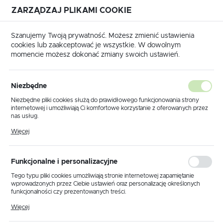
ZARZĄDZAJ PLIKAMI COOKIE
USTAWIENIA REGIONALNE
Szanujemy Twoją prywatność. Możesz zmienić ustawienia
cookies lub zaakceptować je wszystkie. W dowolnym
Lokalizacja
momencie możesz dokonać zmiany swoich ustawień.
Polska
Strona główna
Produkty
Klosz K.13281
Język
Niezbędne
polski
Klosz K.13281
Niezbędne pliki cookies służą do prawidłowego funkcjonowania strony
internetowej i umożliwiają Ci komfortowe korzystanie z oferowanych przez
Waluta
nas usług.
Polski złoty (PLN)
Pliki cookies odpowiadają na podejmowane przez Ciebie działania w celu
PROMOCJA
Więcej
m.in. dostosowania Twoich ustawień preferencji prywatności, logowania czy
wypełniania formularzy. Dzięki plikom cookies strona, z której korzystasz,
może działać bez zakłóceń.
ZAPISZ
Funkcjonalne i personalizacyjne
Tego typu pliki cookies umożliwiają stronie internetowej zapamiętanie
wprowadzonych przez Ciebie ustawień oraz personalizację określonych
funkcjonalności czy prezentowanych treści.
Dzięki tym plikom cookies możemy zapewnić Ci większy komfort
Więcej
korzystania z funkcjonalności naszej strony poprzez dopasowanie jej do
Twoich indywidualnych preferencji. Wyrażenie zgody na funkcjonalne i