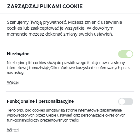
ZARZĄDZAJ PLIKAMI COOKIE
USTAWIENIA REGIONALNE
Szanujemy Twoją prywatność. Możesz zmienić ustawienia
cookies lub zaakceptować je wszystkie. W dowolnym
Lokalizacja
momencie możesz dokonać zmiany swoich ustawień.
Polska
Strona główna
Produkty
Lampy ogrodowe
Język
Lampy ogrodowe
Niezbędne
(61)
polski
Niezbędne pliki cookies służą do prawidłowego funkcjonowania strony
internetowej i umożliwiają Ci komfortowe korzystanie z oferowanych przez
Waluta
nas usług.
Polski złoty (PLN)
Pliki cookies odpowiadają na podejmowane przez Ciebie działania w celu
Więcej
m.in. dostosowania Twoich ustawień preferencji prywatności, logowania czy
wypełniania formularzy. Dzięki plikom cookies strona, z której korzystasz,
może działać bez zakłóceń.
Domyślnie
ZAPISZ
Funkcjonalne i personalizacyjne
Tego typu pliki cookies umożliwiają stronie internetowej zapamiętanie
wprowadzonych przez Ciebie ustawień oraz personalizację określonych
funkcjonalności czy prezentowanych treści.
LAMPA OGRODOWA STOJĄCA K-8223 Z SERII MIAMI
Dzięki tym plikom cookies możemy zapewnić Ci większy komfort
Więcej
korzystania z funkcjonalności naszej strony poprzez dopasowanie jej do
Twoich indywidualnych preferencji. Wyrażenie zgody na funkcjonalne i
Kod producenta:
K-8223