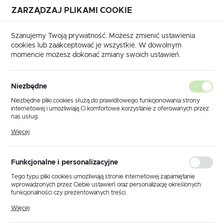
ZARZĄDZAJ PLIKAMI COOKIE
USTAWIENIA REGIONALNE
Szanujemy Twoją prywatność. Możesz zmienić ustawienia
cookies lub zaakceptować je wszystkie. W dowolnym
Lokalizacja
momencie możesz dokonać zmiany swoich ustawień.
Polska
Strona główna
Outlet
Spoty i reflektory
Język
Spoty i reflektory
Niezbędne
(67)
polski
Niezbędne pliki cookies służą do prawidłowego funkcjonowania strony
internetowej i umożliwiają Ci komfortowe korzystanie z oferowanych przez
Waluta
nas usług.
Polski złoty (PLN)
Pliki cookies odpowiadają na podejmowane przez Ciebie działania w celu
Więcej
m.in. dostosowania Twoich ustawień preferencji prywatności, logowania czy
wypełniania formularzy. Dzięki plikom cookies strona, z której korzystasz,
może działać bez zakłóceń.
Domyślnie
FILTRUJ
ZAPISZ
Funkcjonalne i personalizacyjne
Tego typu pliki cookies umożliwiają stronie internetowej zapamiętanie
wprowadzonych przez Ciebie ustawień oraz personalizację określonych
funkcjonalności czy prezentowanych treści.
OPRAWA PODTYNKOWA K-C6006/1L
Dzięki tym plikom cookies możemy zapewnić Ci większy komfort
Więcej
korzystania z funkcjonalności naszej strony poprzez dopasowanie jej do
Twoich indywidualnych preferencji. Wyrażenie zgody na funkcjonalne i
Kod producenta:
K-C6006/1L
PROMOCJA