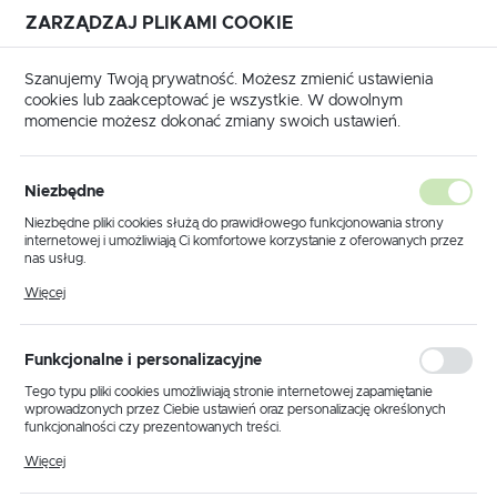
ZARZĄDZAJ PLIKAMI COOKIE
USTAWIENIA REGIONALNE
Szanujemy Twoją prywatność. Możesz zmienić ustawienia
cookies lub zaakceptować je wszystkie. W dowolnym
Lokalizacja
momencie możesz dokonać zmiany swoich ustawień.
Polska
Strona główna
Outlet
Plafony
Język
Niezbędne
polski
Następny
Niezbędne pliki cookies służą do prawidłowego funkcjonowania strony
internetowej i umożliwiają Ci komfortowe korzystanie z oferowanych przez
Waluta
nas usług.
Kinkiet K-1881 z serii SONATA
Polski złoty (PLN)
Pliki cookies odpowiadają na podejmowane przez Ciebie działania w celu
Więcej
m.in. dostosowania Twoich ustawień preferencji prywatności, logowania czy
wypełniania formularzy. Dzięki plikom cookies strona, z której korzystasz,
może działać bez zakłóceń.
PROMOCJA
ZAPISZ
Funkcjonalne i personalizacyjne
Tego typu pliki cookies umożliwiają stronie internetowej zapamiętanie
wprowadzonych przez Ciebie ustawień oraz personalizację określonych
funkcjonalności czy prezentowanych treści.
Dzięki tym plikom cookies możemy zapewnić Ci większy komfort
Więcej
korzystania z funkcjonalności naszej strony poprzez dopasowanie jej do
Twoich indywidualnych preferencji. Wyrażenie zgody na funkcjonalne i