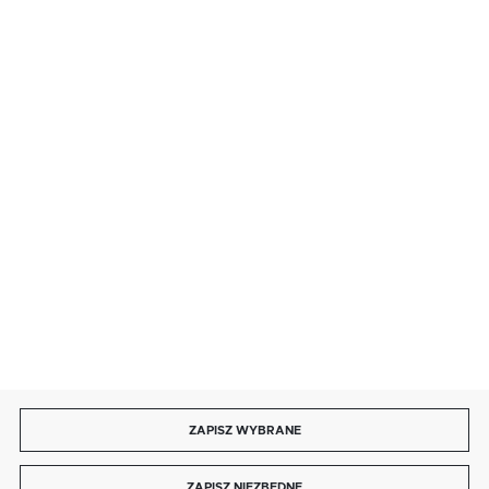
· poniedziałek - piątek: 9:00 ÷ 19:00,
· sobota: 9:00 ÷ 17:00,
· niedziela handlowa: 9:00 ÷ 17:00.
salon@kaja.com.pl
85 713 14 27
INFORMACJE
MOJE KONTO
DOŁĄCZ DO NAS
ZAPISZ WYBRANE
Copyright by kaja.com.pl
ZAPISZ NIEZBĘDNE